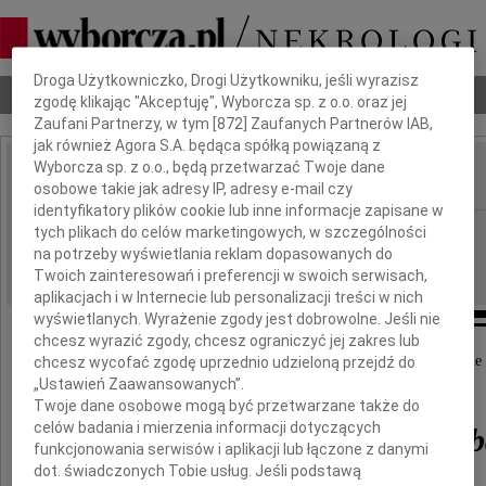
Dbamy o Twoją prywatność
Droga Użytkowniczko, Drogi Użytkowniku, jeśli wyrazisz
Nekrologi
Odeszli
Poradnik pogrzebowy
zgodę klikając "Akceptuję", Wyborcza sp. z o.o. oraz jej
Zaufani Partnerzy, w tym [
872
] Zaufanych Partnerów IAB,
jak również Agora S.A. będąca spółką powiązaną z
Wyborcza sp. z o.o., będą przetwarzać Twoje dane
osobowe takie jak adresy IP, adresy e-mail czy
IMIĘ I NAZWISKO:
identyfikatory plików cookie lub inne informacje zapisane w
Warszawa
tych plikach do celów marketingowych, w szczególności
REGION:
na potrzeby wyświetlania reklam dopasowanych do
17.06.2009
DATA EMISJI:
Twoich zainteresowań i preferencji w swoich serwisach,
aplikacjach i w Internecie lub personalizacji treści w nich
wyświetlanych. Wyrażenie zgody jest dobrowolne. Jeśli nie
chcesz wyrazić zgody, chcesz ograniczyć jej zakres lub
W dniu 24 maja 2009 roku zmarła w Londynie
chcesz wycofać zgodę uprzednio udzieloną przejdź do
w wieku 86 lat
„Ustawień Zaawansowanych”.
Twoje dane osobowe mogą być przetwarzane także do
celów badania i mierzenia informacji dotyczących
Elżbieta Maria Zaremb
funkcjonowania serwisów i aplikacji lub łączone z danymi
dot. świadczonych Tobie usług. Jeśli podstawą
z domu Sobańska