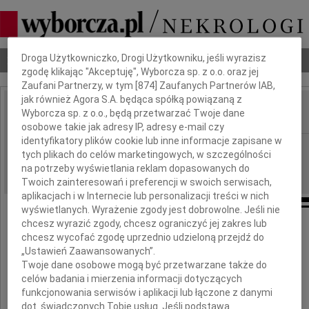
Dbamy o Twoją prywatność
Droga Użytkowniczko, Drogi Użytkowniku, jeśli wyrazisz
Nekrologi
Odeszli
Poradnik pogrzebowy
zgodę klikając "Akceptuję", Wyborcza sp. z o.o. oraz jej
Zaufani Partnerzy, w tym [
874
] Zaufanych Partnerów IAB,
jak również Agora S.A. będąca spółką powiązaną z
Wyborcza sp. z o.o., będą przetwarzać Twoje dane
IMIĘ I NAZWISKO:
osobowe takie jak adresy IP, adresy e-mail czy
identyfikatory plików cookie lub inne informacje zapisane w
Warszawa
REGION:
tych plikach do celów marketingowych, w szczególności
17.06.2009
DATA EMISJI:
na potrzeby wyświetlania reklam dopasowanych do
Twoich zainteresowań i preferencji w swoich serwisach,
aplikacjach i w Internecie lub personalizacji treści w nich
wyświetlanych. Wyrażenie zgody jest dobrowolne. Jeśli nie
chcesz wyrazić zgody, chcesz ograniczyć jej zakres lub
Dnia 9 czerwca 2009 roku zmarła
chcesz wycofać zgodę uprzednio udzieloną przejdź do
„Ustawień Zaawansowanych”.
Twoje dane osobowe mogą być przetwarzane także do
profesor dr hab.
celów badania i mierzenia informacji dotyczących
funkcjonowania serwisów i aplikacji lub łączone z danymi
dot. świadczonych Tobie usług. Jeśli podstawą