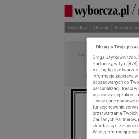
Nekrologi
Odeszli
Poradnik p
Dbamy o Twoją prywa
IMIĘ I NAZWISKO:
Droga Użytkowniczko, Dr
Partnerzy, w tym [
874
]
Warszawa
REGION:
o.o., będą przetwarzać 
16.06.2009
DATA EMISJI:
informacje zapisane w
dopasowanych do Twoich
personalizacji treści 
ograniczyć jej zakres
Twoje dane osobowe mo
funkcjonowania serwisó
przetwarzania Twoich da
Zaufanych Partnerów, 
skontaktuj się z admin
Kr
Więcej informacji znaj