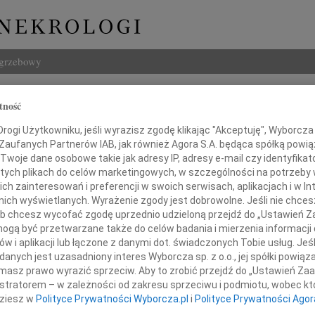
ogrzebowy
Szukaj
tność
Imię i na
ogi Użytkowniku, jeśli wyrazisz zgodę klikając "Akceptuję", Wyborcza sp
 Zaufanych Partnerów IAB, jak również Agora S.A. będąca spółką powi
Twoje dane osobowe takie jak adresy IP, adresy e-mail czy identyfikato
 tych plikach do celów marketingowych, w szczególności na potrzeby 
 zainteresowań i preferencji w swoich serwisach, aplikacjach i w Int
INNE NE
w nich wyświetlanych. Wyrażenie zgody jest dobrowolne. Jeśli nie chce
Asia
 lub chcesz wycofać zgodę uprzednio udzieloną przejdź do „Ustawień
Asia 
gą być przetwarzane także do celów badania i mierzenia informacji
Małgo
w i aplikacji lub łączone z danymi dot. świadczonych Tobie usług. Jeś
Pani
Z żal
nych jest uzasadniony interes Wyborcza sp. z o.o., jej spółki powiąza
Janus
masz prawo wyrazić sprzeciw. Aby to zrobić przejdź do „Ustawień Z
Janus
istratorem – w zależności od zakresu sprzeciwu i podmiotu, wobec któ
Wacła
ystynie Ożyńskiej
dziesz w
Polityce Prywatności Wyborcza.pl
i
Polityce Prywatności Agor
W dni