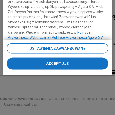
przetwarzania Twoich danych jest uzasadniony interes
i
Wyborcza sp. z o.o., jej spółki powiązanej – Agora S.A. – lub
Zaufanych Partnerów, masz prawo wyrazić sprzeciw. Aby
Tadeusza Walendowskie
to zrobić przejdź do „Ustawień Zaawansowanych” lub
skontaktuj się z administratorem – w zależności od
zakresu sprzeciwu i podmiotu, wobec którego jest
zostanie odprawiona Msza św. w Ich intencji
kierowany. Więcej informacji znajdziesz w
Polityce
w piątek 14 marca o godzinie 18.30
Prywatności Wyborcza.pl
i
Polityce Prywatności Agora S.A.
w kościele seminaryjnym
pw. Wniebowzięcia Najświętszej Maryi Panny i św. J
Poprzez kliknięcie "Akceptuję" wyrażasz zgodę na
USTAWIENIA ZAAWANSOWANE
przy Krakowskim Przedmieściu 52/54.
zainstalowanie i przechowywanie plików typu cookie
Wyborczej sp. z o. o. jej Zaufanych Partnerów i Agora S.A.
synowie
na Twoim urządzeniu końcowym. Możesz też w każdej
AKCEPTUJĘ
chwili zmienić swoje preferencje dot. plików cookie,
ponownie wywołując narzędzie do zarządzania Twoimi
preferencjami dot. przetwarzania danych poprzez
odnośnik „Ustawienia prywatności” w stopce serwisu i
przechodząc do sekcji „Ustawienia zaawansowane”.
Zmiana ustawień plików cookie możliwa jest także za
pomocą ustawień przeglądarki.
Copyright © Wyborcza sp. z o.o.
O nas
Staże u nas
Reklama
Polityka pr
Ustawienia prywatności
My, nasi Zaufani Partnerzy i Agora S.A. możemy
przetwarzać dane osobowe w następujących