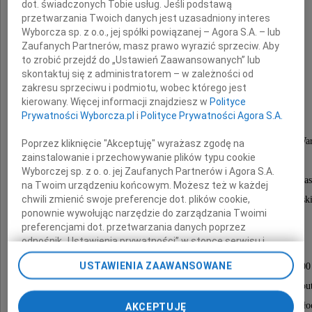
dot. świadczonych Tobie usług. Jeśli podstawą
przetwarzania Twoich danych jest uzasadniony interes
Wyborcza sp. z o.o., jej spółki powiązanej – Agora S.A. – lub
Zaufanych Partnerów, masz prawo wyrazić sprzeciw. Aby
to zrobić przejdź do „Ustawień Zaawansowanych” lub
skontaktuj się z administratorem – w zależności od
zakresu sprzeciwu i podmiotu, wobec którego jest
Anna Grądzka
kierowany. Więcej informacji znajdziesz w
Polityce
Prywatności Wyborcza.pl
i
Polityce Prywatności Agora S.A.
długoletni nauczyciel Szkoły Podstawowej nr 23 w Wa
Poprzez kliknięcie "Akceptuję" wyrażasz zgodę na
zainstalowanie i przechowywanie plików typu cookie
przy ul. Wawelskiej,
Wyborczej sp. z o. o. jej Zaufanych Partnerów i Agora S.A.
za pracę pedagogiczną odznaczona Złotym Krzyżem Zas
na Twoim urządzeniu końcowym. Możesz też w każdej
chwili zmienić swoje preferencje dot. plików cookie,
Krzyżem Kawalerskim Orderu Odrodzenia Polski
ponownie wywołując narzędzie do zarządzania Twoimi
preferencjami dot. przetwarzania danych poprzez
odnośnik „Ustawienia prywatności” w stopce serwisu i
Nabożeństwo żałobne zostanie odprawione
przechodząc do sekcji „Ustawienia zaawansowane”.
USTAWIENIA ZAAWANSOWANE
w dniu 8 marca (poniedziałek) o godzinie 12.00
Zmiana ustawień plików cookie możliwa jest także za
pomocą ustawień przeglądarki.
w kościele św. Szczepana w Warszawie przy ul. Narbut
po czym nastąpi wyprowadzenie na cmentarz we Wło
AKCEPTUJĘ
My, nasi Zaufani Partnerzy i Agora S.A. możemy