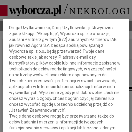
Dbamy o Twoją prywatność
Nekrologi
Odeszli
Poradnik pogrzebowy
Droga Użytkowniczko, Drogi Użytkowniku, jeśli wyrazisz
zgodę klikając "Akceptuję", Wyborcza sp. z o.o. oraz jej
Zaufani Partnerzy, w tym [
872
] Zaufanych Partnerów IAB,
jak również Agora S.A. będąca spółką powiązaną z
Anna Grądzka
Wyborcza sp. z o.o., będą przetwarzać Twoje dane
IMIĘ I NAZWISKO:
osobowe takie jak adresy IP, adresy e-mail czy
identyfikatory plików cookie lub inne informacje zapisane w
Warszawa
REGION:
tych plikach do celów marketingowych, w szczególności
05.03.2010
DATA EMISJI:
na potrzeby wyświetlania reklam dopasowanych do
Twoich zainteresowań i preferencji w swoich serwisach,
aplikacjach i w Internecie lub personalizacji treści w nich
wyświetlanych. Wyrażenie zgody jest dobrowolne. Jeśli nie
chcesz wyrazić zgody, chcesz ograniczyć jej zakres lub
chcesz wycofać zgodę uprzednio udzieloną przejdź do
Z ogromnym żalem zawiadamiamy,
„Ustawień Zaawansowanych”.
że w dniu 27 lutego 2010 roku
Twoje dane osobowe mogą być przetwarzane także do
celów badania i mierzenia informacji dotyczących
zmarła, przeżywszy 75 lat
funkcjonowania serwisów i aplikacji lub łączone z danymi