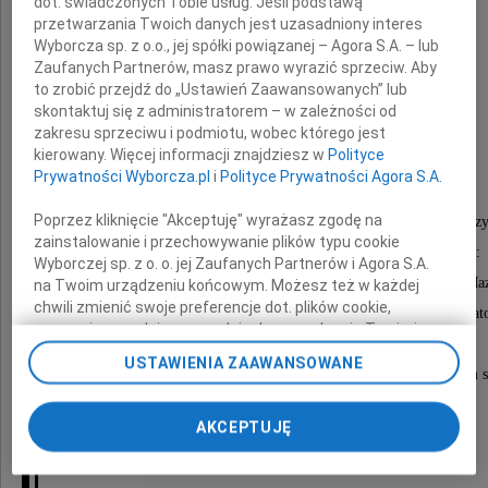
dot. świadczonych Tobie usług. Jeśli podstawą
przetwarzania Twoich danych jest uzasadniony interes
Wyborcza sp. z o.o., jej spółki powiązanej – Agora S.A. – lub
Zaufanych Partnerów, masz prawo wyrazić sprzeciw. Aby
dr. Lecha Baczuka
to zrobić przejdź do „Ustawień Zaawansowanych” lub
skontaktuj się z administratorem – w zależności od
zakresu sprzeciwu i podmiotu, wobec którego jest
kierowany. Więcej informacji znajdziesz w
Polityce
Adiunkta Kliniki Chirurgii Ogólnej
Prywatności Wyborcza.pl
i
Polityce Prywatności Agora S.A.
i Przewodu Pokarmowego CMKP,
Poprzez kliknięcie "Akceptuję" wyrażasz zgodę na
Wychowawcę wielu młodych chirurgów i lekarzy
zainstalowanie i przechowywanie plików typu cookie
Człowieka o różnorodnych zainteresowaniach:
Wyborczej sp. z o. o. jej Zaufanych Partnerów i Agora S.A.
zamiłowanego podróżnika i żeglarza, miłośnika Maz
na Twoim urządzeniu końcowym. Możesz też w każdej
chwili zmienić swoje preferencje dot. plików cookie,
znawcę fotografii i muzyki, wspaniałego organizat
ponownie wywołując narzędzie do zarządzania Twoimi
wielu wspólnych wypraw i spotkań,
preferencjami dot. przetwarzania danych poprzez
USTAWIENIA ZAAWANSOWANE
odnośnik „Ustawienia prywatności” w stopce serwisu i
Człowieka o ogromnym poczuciu humoru i dobrym s
przechodząc do sekcji „Ustawienia zaawansowane”.
Zmiana ustawień plików cookie możliwa jest także za
AKCEPTUJĘ
Najbliższej Rodzinie
pomocą ustawień przeglądarki.
My, nasi Zaufani Partnerzy i Agora S.A. możemy