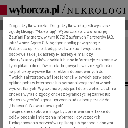
Dbamy o Twoją prywatność
Nekrologi
Odeszli
Poradnik pogrzebowy
Droga Użytkowniczko, Drogi Użytkowniku, jeśli wyrazisz
zgodę klikając "Akceptuję", Wyborcza sp. z o.o. oraz jej
Zaufani Partnerzy, w tym [
872
] Zaufanych Partnerów IAB,
jak również Agora S.A. będąca spółką powiązaną z
Wyborcza sp. z o.o., będą przetwarzać Twoje dane
IMIĘ I NAZWISKO:
osobowe takie jak adresy IP, adresy e-mail czy
identyfikatory plików cookie lub inne informacje zapisane w
Warszawa
REGION:
tych plikach do celów marketingowych, w szczególności
17.06.2009
DATA EMISJI:
na potrzeby wyświetlania reklam dopasowanych do
Twoich zainteresowań i preferencji w swoich serwisach,
aplikacjach i w Internecie lub personalizacji treści w nich
wyświetlanych. Wyrażenie zgody jest dobrowolne. Jeśli nie
chcesz wyrazić zgody, chcesz ograniczyć jej zakres lub
Z ogromnym smutkiem i poczuciem straty
chcesz wycofać zgodę uprzednio udzieloną przejdź do
„Ustawień Zaawansowanych”.
przyjęliśmy wiadomość o śmierci
Twoje dane osobowe mogą być przetwarzane także do
naszego Przyjaciela chirurga
celów badania i mierzenia informacji dotyczących
funkcjonowania serwisów i aplikacji lub łączone z danymi