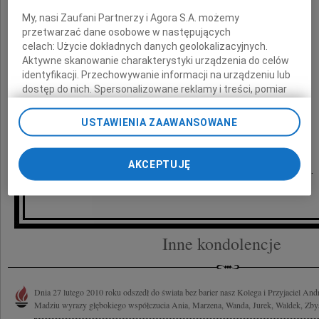
My, nasi Zaufani Partnerzy i Agora S.A. możemy
składamy
przetwarzać dane osobowe w następujących
celach:
Użycie dokładnych danych geolokalizacyjnych.
najszczersze wyrazy współczucia
Aktywne skanowanie charakterystyki urządzenia do celów
identyfikacji. Przechowywanie informacji na urządzeniu lub
dostęp do nich. Spersonalizowane reklamy i treści, pomiar
reklam i treści, badnie odbiorców i ulepszanie usług.
Lista Zaufanych Partnerów
USTAWIENIA ZAAWANSOWANE
Zarząd i pracownicy
AKCEPTUJĘ
Przemysłowego Instytutu Telekomunikacji S.A.
Inne kondolencje
Dnia 27 lutego 2010 roku odszedł do świata bez barier nasz Kolega i Przyjaciel An
Madziu wyrazy głębokiego współczucia Ania, Marzena, Wanda, Jurek, Waldek, Zbysz