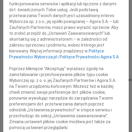
funkcjonowania serwisów i aplikacji lub łączone z danymi
dot. świadczonych Tobie usług. Jeśli podstawą
przetwarzania Twoich danych jest uzasadniony interes
Wyborcza sp. z o.o., jej spółki powiązanej – Agora S.A. – lub
Zaufanych Partnerów, masz prawo wyrazić sprzeciw. Aby
to zrobić przejdź do „Ustawień Zaawansowanych” lub
skontaktuj się z administratorem – w zależności od
Andrzeja Wronki
zakresu sprzeciwu i podmiotu, wobec którego jest
kierowany. Więcej informacji znajdziesz w
Polityce
Prywatności Wyborcza.pl
i
Polityce Prywatności Agora S.A.
Poprzez kliknięcie "Akceptuję" wyrażasz zgodę na
Był nie tylko doskonałym fachowcem,
zainstalowanie i przechowywanie plików typu cookie
ale przede wszystkim Człowiekiem wielkiego serc
Wyborczej sp. z o. o. jej Zaufanych Partnerów i Agora S.A.
na Twoim urządzeniu końcowym. Możesz też w każdej
chwili zmienić swoje preferencje dot. plików cookie,
ponownie wywołując narzędzie do zarządzania Twoimi
preferencjami dot. przetwarzania danych poprzez
Rodzinie i Najbliższym
odnośnik „Ustawienia prywatności” w stopce serwisu i
przechodząc do sekcji „Ustawienia zaawansowane”.
Zmiana ustawień plików cookie możliwa jest także za
pomocą ustawień przeglądarki.