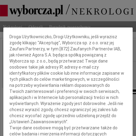
Dbamy o Twoją prywatność
Nekrologi
Odeszli
Poradnik pogrzebowy
Droga Użytkowniczko, Drogi Użytkowniku, jeśli wyrazisz
zgodę klikając "Akceptuję", Wyborcza sp. z o.o. oraz jej
Zaufani Partnerzy, w tym [
872
] Zaufanych Partnerów IAB,
Andrzej Wronka
IMIĘ I NAZWISKO:
jak również Agora S.A. będąca spółką powiązaną z
Wyborcza sp. z o.o., będą przetwarzać Twoje dane
osobowe takie jak adresy IP, adresy e-mail czy
Warszawa
REGION:
identyfikatory plików cookie lub inne informacje zapisane w
05.03.2010
DATA EMISJI:
tych plikach do celów marketingowych, w szczególności
na potrzeby wyświetlania reklam dopasowanych do
Twoich zainteresowań i preferencji w swoich serwisach,
aplikacjach i w Internecie lub personalizacji treści w nich
wyświetlanych. Wyrażenie zgody jest dobrowolne. Jeśli nie
chcesz wyrazić zgody, chcesz ograniczyć jej zakres lub
chcesz wycofać zgodę uprzednio udzieloną przejdź do
Z wielkim bólem przyjęliśmy wiadomość
„Ustawień Zaawansowanych”.
o nagłej i tragicznej śmierci
Twoje dane osobowe mogą być przetwarzane także do
naszego Kolegi i wieloletniego Dyrektora
celów badania i mierzenia informacji dotyczących