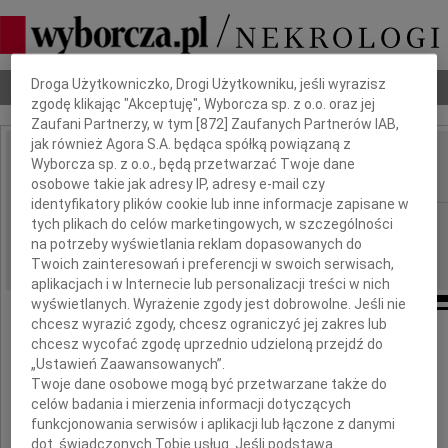
Dbamy o Twoją prywatność
Droga Użytkowniczko, Drogi Użytkowniku, jeśli wyrazisz
Nekrologi
Odeszli
Poradnik pogrzebowy
zgodę klikając "Akceptuję", Wyborcza sp. z o.o. oraz jej
Zaufani Partnerzy, w tym [
872
] Zaufanych Partnerów IAB,
jak również Agora S.A. będąca spółką powiązaną z
Marian Krzyżewski
Wyborcza sp. z o.o., będą przetwarzać Twoje dane
IMIĘ I NAZWISKO:
osobowe takie jak adresy IP, adresy e-mail czy
identyfikatory plików cookie lub inne informacje zapisane w
Warszawa
tych plikach do celów marketingowych, w szczególności
REGION:
na potrzeby wyświetlania reklam dopasowanych do
04.03.2010
DATA EMISJI:
Twoich zainteresowań i preferencji w swoich serwisach,
aplikacjach i w Internecie lub personalizacji treści w nich
wyświetlanych. Wyrażenie zgody jest dobrowolne. Jeśli nie
chcesz wyrazić zgody, chcesz ograniczyć jej zakres lub
Drogiej Koleżance,
chcesz wycofać zgodę uprzednio udzieloną przejdź do
„Ustawień Zaawansowanych”.
Pani
Twoje dane osobowe mogą być przetwarzane także do
celów badania i mierzenia informacji dotyczących
Jadwidze Krzyżewskiej
funkcjonowania serwisów i aplikacji lub łączone z danymi
dot. świadczonych Tobie usług. Jeśli podstawą