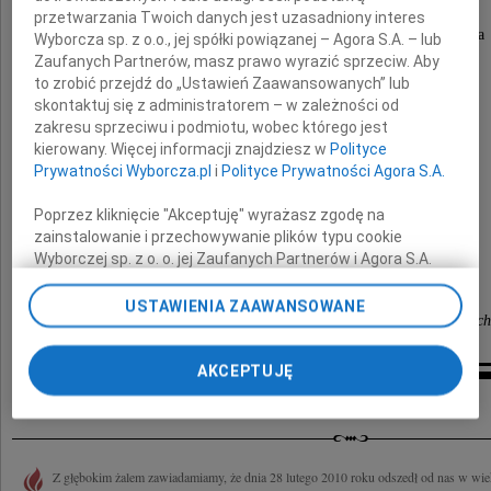
Członkowi naszego Zarządu
przetwarzania Twoich danych jest uzasadniony interes
serdeczne wyrazy współczucia po stracie Męża
Wyborcza sp. z o.o., jej spółki powiązanej – Agora S.A. – lub
Zaufanych Partnerów, masz prawo wyrazić sprzeciw. Aby
to zrobić przejdź do „Ustawień Zaawansowanych” lub
skontaktuj się z administratorem – w zależności od
zakresu sprzeciwu i podmiotu, wobec którego jest
kierowany. Więcej informacji znajdziesz w
Polityce
Mariana
Prywatności Wyborcza.pl
i
Polityce Prywatności Agora S.A.
Poprzez kliknięcie "Akceptuję" wyrażasz zgodę na
składają
zainstalowanie i przechowywanie plików typu cookie
Wyborczej sp. z o. o. jej Zaufanych Partnerów i Agora S.A.
Zarząd, koleżanki i koledzy
na Twoim urządzeniu końcowym. Możesz też w każdej
ze Środowiska Żołnierzy Pułku AK "Baszta"
chwili zmienić swoje preferencje dot. plików cookie,
USTAWIENIA ZAAWANSOWANE
i Innych Mokotowskich Oddziałów Powstańczych
ponownie wywołując narzędzie do zarządzania Twoimi
preferencjami dot. przetwarzania danych poprzez
odnośnik „Ustawienia prywatności” w stopce serwisu i
AKCEPTUJĘ
przechodząc do sekcji „Ustawienia zaawansowane”.
Inne kondolencje
Zmiana ustawień plików cookie możliwa jest także za
pomocą ustawień przeglądarki.
Z głębokim żalem zawiadamiamy, że dnia 28 lutego 2010 roku odszedł od nas w wie
My, nasi Zaufani Partnerzy i Agora S.A. możemy