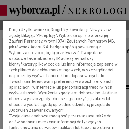
Dbamy o Twoją prywatność
Nekrologi
Odeszli
Poradnik pogrzebowy
Droga Użytkowniczko, Drogi Użytkowniku, jeśli wyrazisz
zgodę klikając "Akceptuję", Wyborcza sp. z o.o. oraz jej
Zaufani Partnerzy, w tym [
874
] Zaufanych Partnerów IAB,
Aleksandra Łabędź-Maj
jak również Agora S.A. będąca spółką powiązaną z
IMIĘ I NAZWISKO:
Wyborcza sp. z o.o., będą przetwarzać Twoje dane
osobowe takie jak adresy IP, adresy e-mail czy
Warszawa
identyfikatory plików cookie lub inne informacje zapisane w
REGION:
tych plikach do celów marketingowych, w szczególności
05.03.2010
DATA EMISJI:
na potrzeby wyświetlania reklam dopasowanych do
Twoich zainteresowań i preferencji w swoich serwisach,
aplikacjach i w Internecie lub personalizacji treści w nich
wyświetlanych. Wyrażenie zgody jest dobrowolne. Jeśli nie
chcesz wyrazić zgody, chcesz ograniczyć jej zakres lub
W dniu 2 marca 2010 roku
chcesz wycofać zgodę uprzednio udzieloną przejdź do
w wieku 75 lat
„Ustawień Zaawansowanych”.
Twoje dane osobowe mogą być przetwarzane także do
odeszła od nas nasza kochana Żona, Mama i Babc
celów badania i mierzenia informacji dotyczących
funkcjonowania serwisów i aplikacji lub łączone z danymi