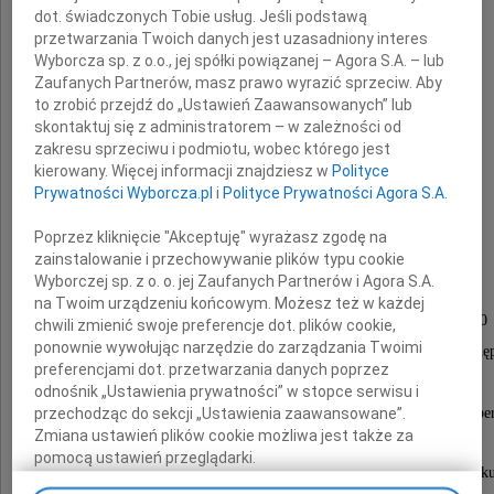
dot. świadczonych Tobie usług. Jeśli podstawą
przetwarzania Twoich danych jest uzasadniony interes
Wyborcza sp. z o.o., jej spółki powiązanej – Agora S.A. – lub
Zaufanych Partnerów, masz prawo wyrazić sprzeciw. Aby
to zrobić przejdź do „Ustawień Zaawansowanych” lub
skontaktuj się z administratorem – w zależności od
Aleksandra
zakresu sprzeciwu i podmiotu, wobec którego jest
kierowany. Więcej informacji znajdziesz w
Polityce
Łabędź-Majewska
Prywatności Wyborcza.pl
i
Polityce Prywatności Agora S.A.
Poprzez kliknięcie "Akceptuję" wyrażasz zgodę na
zainstalowanie i przechowywanie plików typu cookie
Wyborczej sp. z o. o. jej Zaufanych Partnerów i Agora S.A.
Msza żałobna zostanie odprawiona
na Twoim urządzeniu końcowym. Możesz też w każdej
w sobotę, 6 marca 2010 roku o godzinie 12.00
chwili zmienić swoje preferencje dot. plików cookie,
ponownie wywołując narzędzie do zarządzania Twoimi
w kościele pw. Miłosierdzia Bożego na Saskiej Kę
preferencjami dot. przetwarzania danych poprzez
przy ul. Ateńskiej 12.
odnośnik „Ustawienia prywatności” w stopce serwisu i
Po mszy nastąpi odprowadzenie na cmentarz w Rember
przechodząc do sekcji „Ustawienia zaawansowane”.
Zmiana ustawień plików cookie możliwa jest także za
pomocą ustawień przeglądarki.
O czym zawiadamiają pogrążeni w bólu i smutk