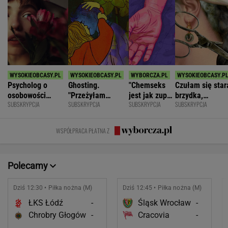
Psycholog o
Ghosting.
"Chemseks
Czułam się star
osobowości
"Przeżyłam
jest jak zupa.
brzydka,
SUBSKRYPCJA
SUBSKRYPCJA
SUBSKRYPCJA
SUBSKRYPCJA
narcystycznej:
najpiękniejszy
Nażresz się,
niepotrzebna.
Albo król świata,
weekend. Zaliczył
za chwilę
Mąż zostawił
albo do niczego
mnie i znikł"
znów jesteś
mnie dla młods
WSPÓŁPRACA PŁATNA Z
głodny"
Polecamy
Dziś 12:30 • Piłka nożna (M)
Dziś 12:45 • Piłka nożna (M)
ŁKS Łódź
-
Śląsk Wrocław
-
Chrobry Głogów
-
Cracovia
-