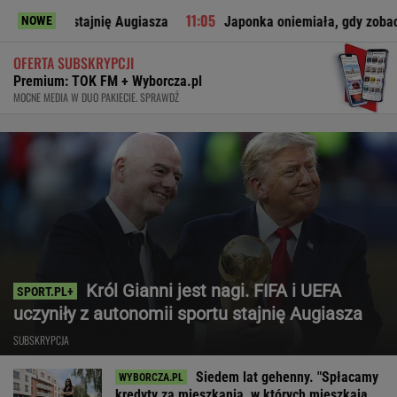
ię Augiasza
Japonka oniemiała, gdy zobaczyła to w polskim s
NOWE
OFERTA SUBSKRYPCJI
Premium: TOK FM + Wyborcza.pl
MOCNE MEDIA W DUO PAKIECIE. SPRAWDŹ
Król Gianni jest nagi. FIFA i UEFA
uczyniły z autonomii sportu stajnię Augiasza
SUBSKRYPCJA
Siedem lat gehenny. "Spłacamy
kredyty za mieszkania, w których mieszkają