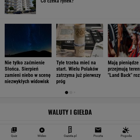
Co czeka rynek?
Nie tylko zaćmienie
Tyle trzeba mieć na
Mają pieniądze 
Słońca. Sierpień
start. Wielu Polaków
przejmują teren
zamieni niebo w scenę
zatrzyma już pierwszy
"Land Back" roz
niezwykłych widowisk
próg
WALUTY I GIEŁDA
EUR
USD
CHF
GBP
WIG
4,2983
3,7187
4,6027
5,0166
151 782,92
Quiz
Wideo
Gazeta.pl
Poczta
Pogoda