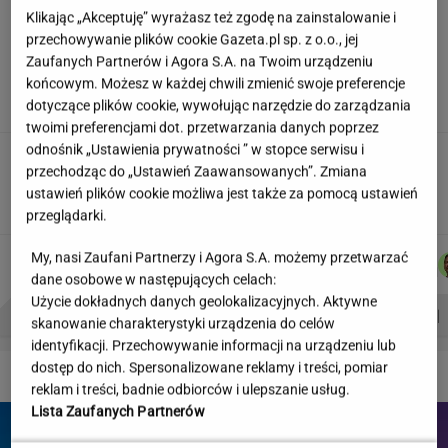
Klikając „Akceptuję” wyrażasz też zgodę na zainstalowanie i
przechowywanie plików cookie Gazeta.pl sp. z o.o., jej
"Wymieniłam mojego byłego na
jego wujka milionera". Tak wciągają
Zaufanych Partnerów i Agora S.A. na Twoim urządzeniu
mikrodramy
końcowym. Możesz w każdej chwili zmienić swoje preferencje
dotyczące plików cookie, wywołując narzędzie do zarządzania
SUBSKRYPCJA
twoimi preferencjami dot. przetwarzania danych poprzez
odnośnik „Ustawienia prywatności ” w stopce serwisu i
Wystarczy jedno spojrzenie i już wiadomo. Po
przechodząc do „Ustawień Zaawansowanych”. Zmiana
tym poznasz turystę we Włoszech
ustawień plików cookie możliwa jest także za pomocą ustawień
przeglądarki.
KACPER
JAKUB
JOANNA
MICHAŁ
My, nasi Zaufani Partnerzy i Agora S.A. możemy przetwarzać
Autorzy:
KOLIBABSKI
BALCERSKI
CHOJNACKA
KIEDROWSKI
dane osobowe w następujących celach:
Użycie dokładnych danych geolokalizacyjnych. Aktywne
PROBLEMY POLSKICH SIATKARZY
ZNAK Z '30'
WISŁAWA SZYMBORSKA
skanowanie charakterystyki urządzenia do celów
identyfikacji. Przechowywanie informacji na urządzeniu lub
dostęp do nich. Spersonalizowane reklamy i treści, pomiar
DZIEJE SIĘ!
reklam i treści, badnie odbiorców i ulepszanie usług.
Lista Zaufanych Partnerów