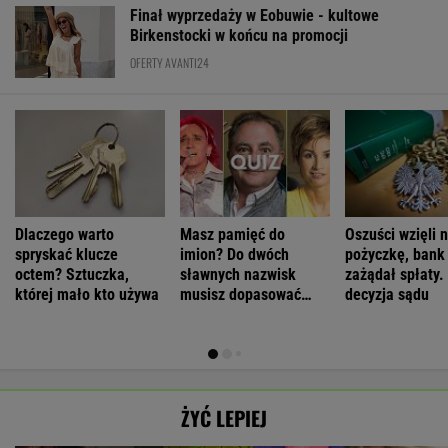
Finał wyprzedaży w Eobuwie - kultowe
Birkenstocki w końcu na promocji
OFERTY AVANTI24
Dlaczego warto
Masz pamięć do
Oszuści wzięli n
spryskać klucze
imion? Do dwóch
pożyczkę, bank
octem? Sztuczka,
sławnych nazwisk
zażądał spłaty.
której mało kto używa
musisz dopasować
decyzja sądu
trzecie
ŻYĆ LEPIEJ