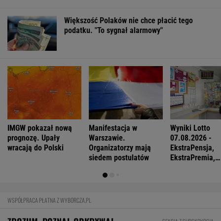
Większość Polaków nie chce płacić tego
podatku. "To sygnał alarmowy"
IMGW pokazał nową
Manifestacja w
Wyniki Lotto
prognozę. Upały
Warszawie.
07.08.2026 -
wracają do Polski
Organizatorzy mają
EkstraPensja,
siedem postulatów
EkstraPremia,
EuroJackpot, K
MiniLotto, Mult
WSPÓŁPRACA PŁATNA Z WYBORCZA.PL