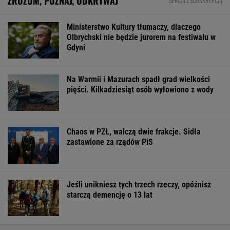
ZROZUM, POZNAJ, ODKRYWAJ
SEKCJA Z SUBSKRYPCJĄ
Ministerstwo Kultury tłumaczy, dlaczego
Olbrychski nie będzie jurorem na festiwalu w
Gdyni
Na Warmii i Mazurach spadł grad wielkości
pięści. Kilkadziesiąt osób wyłowiono z wody
Chaos w PZŁ, walczą dwie frakcje. Sidła
zastawione za rządów PiS
Jeśli unikniesz tych trzech rzeczy, opóźnisz
starczą demencję o 13 lat