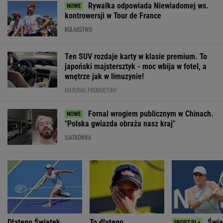
Rywalka odpowiada Niewiadomej ws.
kontrowersji w Tour de France
KOLARSTWO
Ten SUV rozdaje karty w klasie premium. To
japoński majstersztyk - moc wbija w fotel, a
wnętrze jak w limuzynie!
MATERIAŁ PROMOCYJNY
Fornal wrogiem publicznym w Chinach.
"Polska gwiazda obraża nasz kraj"
SIATKÓWKA
Dlatego Świątek
To dlatego
Świą