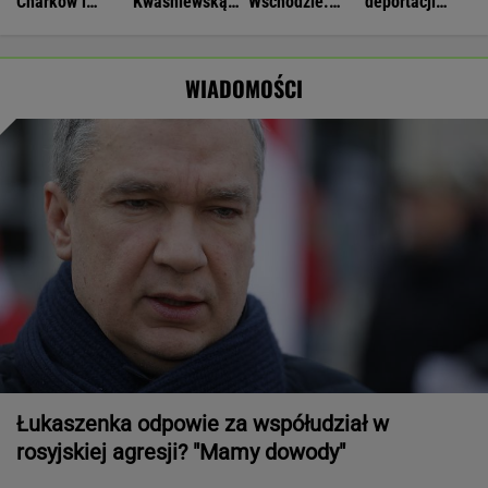
Charków i
Kwaśniewską
Wschodzie.
deportacji
Odessę. Zginęły
najlepszą
Stworzyli swój
Ukraińców:
dwie osoby
pierwszą damą
art. 5
Absolutny
populizm
WIADOMOŚCI
Łukaszenka odpowie za współudział w
rosyjskiej agresji? "Mamy dowody"