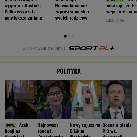
wygrała z Kostiuk.
Niewiadoma nie
pokazuje, że F
Polka wskazała
zaprosiła na ślub
rację i nie ma ra
największą zmianę
swoich rodziców
SUBSKRYPCJA
WIĘCEJ NIŻ WYNIK. SUBSKRYBUJ
POLITYKA
Atak
Najnowszy
Nowy sojusz na
Bosak o planie
Rosji na
sondaż:
Bliskim
PiS ws.