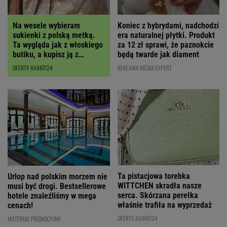
Koniec z hybrydami, nadchodzi
Na wesele wybieram
era naturalnej płytki. Produkt
sukienki z polską metką.
za 12 zł sprawi, że paznokcie
Ta wygląda jak z włoskiego
będą twarde jak diament
butiku, a kupisz ją z
RABATEM
REKLAMA MEDIA EXPERT
OFERTY AVANTI24
Ta pistacjowa torebka
Urlop nad polskim morzem nie
WITTCHEN skradła nasze
musi być drogi. Bestsellerowe
serca. Skórzana perełka
hotele znaleźliśmy w mega
właśnie trafiła na wyprzedaż
cenach!
OFERTY AVANTI24
MATERIAŁ PROMOCYJNY