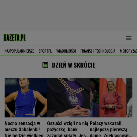
NAJPOPULARNIEJSZE
SPORT.PL
WIADOMOŚCI
FINANSE I TECHNOLOGIA
MOTORYZA
DZIEŃ W SKRÓCIE
Nocna sensacja w
Oszuści wzięli na nią
Polacy wskazali
meczu Sabalenki!
pożyczkę, bank
najlepszą pierwszą
Nie będzie wielkiego
zażądał spłaty. Jest
damę. Zdeklasowała