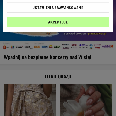
USTAWIENIA ZAAWANSOWANE
AKCEPTUJĘ
Wpadnij na bezpłatne koncerty nad Wisłą!
LETNIE OKAZJE