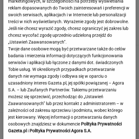
marketingowych, w szczególności na potrzeby wyświetlania
reklam dopasowanych do Twoich zainteresowań i preferencji w
swoich serwisach, aplikacjach i w Internecie lub personalizacji
Nowy sojusz na Bliskim Wschodzie. Chcą być
treści w nich wyświetlanych. Wyrażenie zgody jest dobrowolne.
jak NATO
Jeśli nie chcesz wyrazić zgody, chcesz ograniczyć jej zakres lub
chcesz wycofać zgodę uprzednio udzieloną przejdź do
„Ustawień Zaawansowanych”.
Twoje dane osobowe mogą być przetwarzane także do celów
Zamówili produkty za pół
badania i mierzenia informacji dotyczących funkcjonowania
miliona. Ekspert ocenia składniki, które trafią
serwisów i aplikacji lub łączone z danymi dot. świadczonych
do kuchni prezydenta
Tobie usług. W określonych przypadkach przetwarzanie
ALEKSANDRA PIETROW
danych nie wymaga zgody i odbywa się w oparciu o
uzasadniony interes Gazeta.pl, jej spółki powiązanej – Agora
Quiz czytelniczy. Te tytuły powinien znać
S.A. – lub Zaufanych Partnerów. Takiemu przetwarzaniu
każdy wykształcony człowiek!
możesz się sprzeciwić, przechodząc do „Ustawień
Zaawansowanych” lub przez kontakt z administratorem – w
zależności od zakresu sprzeciwu i podmiotu, wobec którego
jest kierowany. Więcej informacji o przetwarzaniu danych
Jeden wakacyjny nawyk może mieć
osobowych znajdziesz w dokumencie
Polityka Prywatności
nieprzyjemne konsekwencje. Też tak robisz?
Gazeta.pl
i
Polityka Prywatności Agora S.A.
MATERIAŁ PROMOCYJNY