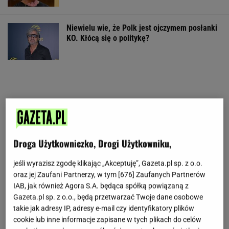
Niewielu wie, że Polk jest ojczymem posłanki
KO. Kłócą się o politykę?
Droga Użytkowniczko, Drogi Użytkowniku,
jeśli wyrazisz zgodę klikając „Akceptuję”, Gazeta.pl sp. z o.o.
oraz jej Zaufani Partnerzy, w tym [
676
] Zaufanych Partnerów
IAB, jak również Agora S.A. będąca spółką powiązaną z
Gazeta.pl sp. z o.o., będą przetwarzać Twoje dane osobowe
takie jak adresy IP, adresy e-mail czy identyfikatory plików
cookie lub inne informacje zapisane w tych plikach do celów