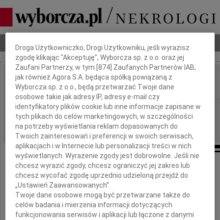
Dbamy o Twoją prywatność
Nekrologi
Odeszli
Poradnik pogrzebowy
Droga Użytkowniczko, Drogi Użytkowniku, jeśli wyrazisz
zgodę klikając "Akceptuję", Wyborcza sp. z o.o. oraz jej
Zaufani Partnerzy, w tym [
874
] Zaufanych Partnerów IAB,
jak również Agora S.A. będąca spółką powiązaną z
Krzysztof Pirecki
Wyborcza sp. z o.o., będą przetwarzać Twoje dane
IMIĘ I NAZWISKO:
osobowe takie jak adresy IP, adresy e-mail czy
identyfikatory plików cookie lub inne informacje zapisane w
Warszawa
REGION:
tych plikach do celów marketingowych, w szczególności
04.03.2010
DATA EMISJI:
na potrzeby wyświetlania reklam dopasowanych do
Twoich zainteresowań i preferencji w swoich serwisach,
aplikacjach i w Internecie lub personalizacji treści w nich
wyświetlanych. Wyrażenie zgody jest dobrowolne. Jeśli nie
chcesz wyrazić zgody, chcesz ograniczyć jej zakres lub
Ogromny żal, pustka,
chcesz wycofać zgodę uprzednio udzieloną przejdź do
odszedł nagle nasz Przyjaciel
„Ustawień Zaawansowanych”.
Twoje dane osobowe mogą być przetwarzane także do
celów badania i mierzenia informacji dotyczących
funkcjonowania serwisów i aplikacji lub łączone z danymi