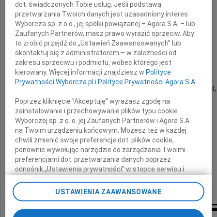
dot. świadczonych Tobie usług. Jeśli podstawą
dr Krzysztof Pirecki
przetwarzania Twoich danych jest uzasadniony interes
Wyborcza sp. z o.o., jej spółki powiązanej – Agora S.A. – lub
Zaufanych Partnerów, masz prawo wyrazić sprzeciw. Aby
to zrobić przejdź do „Ustawień Zaawansowanych” lub
psycholog,
skontaktuj się z administratorem – w zależności od
nauczyciel akademicki,
zawsze życzliwy, koleżeński,
zakresu sprzeciwu i podmiotu, wobec którego jest
kochał ludzi, zwiedzanie świata.
kierowany. Więcej informacji znajdziesz w
Polityce
Prywatności Wyborcza.pl
i
Polityce Prywatności Agora S.A.
Tak cieszyłeś się na ten ostatni wyjazd... ostatni,
z Twojej nowej, ostatniej książki... ostatniej.
Poprzez kliknięcie "Akceptuję" wyrażasz zgodę na
zainstalowanie i przechowywanie plików typu cookie
Żegnaj, Krzysiu.
Wyborczej sp. z o. o. jej Zaufanych Partnerów i Agora S.A.
na Twoim urządzeniu końcowym. Możesz też w każdej
Elu
chwili zmienić swoje preferencje dot. plików cookie,
ponownie wywołując narzędzie do zarządzania Twoimi
preferencjami dot. przetwarzania danych poprzez
jesteśmy z Tobą
odnośnik „Ustawienia prywatności” w stopce serwisu i
przechodząc do sekcji „Ustawienia zaawansowane”.
Elżbieta i Staszek Dulko
Zmiana ustawień plików cookie możliwa jest także za
USTAWIENIA ZAAWANSOWANE
pomocą ustawień przeglądarki.