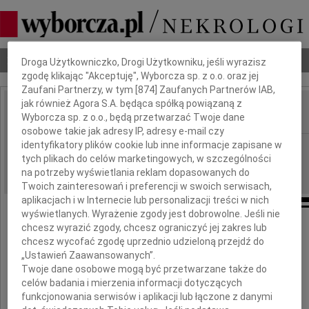
Dbamy o Twoją prywatność
Nekrologi
Odeszli
Poradnik pogrzebowy
Droga Użytkowniczko, Drogi Użytkowniku, jeśli wyrazisz
zgodę klikając "Akceptuję", Wyborcza sp. z o.o. oraz jej
Zaufani Partnerzy, w tym [
874
] Zaufanych Partnerów IAB,
jak również Agora S.A. będąca spółką powiązaną z
Wyborcza sp. z o.o., będą przetwarzać Twoje dane
IMIĘ I NAZWISKO:
osobowe takie jak adresy IP, adresy e-mail czy
identyfikatory plików cookie lub inne informacje zapisane w
Warszawa
REGION:
tych plikach do celów marketingowych, w szczególności
17.06.2009
DATA EMISJI:
na potrzeby wyświetlania reklam dopasowanych do
Twoich zainteresowań i preferencji w swoich serwisach,
aplikacjach i w Internecie lub personalizacji treści w nich
wyświetlanych. Wyrażenie zgody jest dobrowolne. Jeśli nie
chcesz wyrazić zgody, chcesz ograniczyć jej zakres lub
Z wielkim żalem i smutkiem zawiadamiamy,
chcesz wycofać zgodę uprzednio udzieloną przejdź do
że w dniu 9 czerwca 2009 roku,
„Ustawień Zaawansowanych”.
przeżywszy 84 lata,
zmarła nasza Koleżanka
Twoje dane osobowe mogą być przetwarzane także do
celów badania i mierzenia informacji dotyczących
funkcjonowania serwisów i aplikacji lub łączone z danymi
Jolanta Porayska