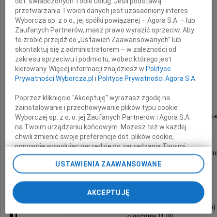
dot. świadczonych Tobie usług. Jeśli podstawą
przetwarzania Twoich danych jest uzasadniony interes
z domu Choynowska
Wyborcza sp. z o.o., jej spółki powiązanej – Agora S.A. – lub
Zaufanych Partnerów, masz prawo wyrazić sprzeciw. Aby
to zrobić przejdź do „Ustawień Zaawansowanych” lub
Żołnierz Armii Krajowej.
skontaktuj się z administratorem – w zależności od
Łączniczka w Powstaniu Warszawskim,
zakresu sprzeciwu i podmiotu, wobec którego jest
dwukrotnie ranna w czasie pełnienia służby.
kierowany. Więcej informacji znajdziesz w
Polityce
Jeniec obozu Oberlangen nr 224215
Prywatności Wyborcza.pl
i
Polityce Prywatności Agora S.A.
Po wojnie ukończyła studia
w Brukseli (wydział rolniczy),
uzyskując dyplom, wróciła do kraju.
Poprzez kliknięcie "Akceptuję" wyrażasz zgodę na
Pracowała przez wiele lat w Instytucie Ziemi.
zainstalowanie i przechowywanie plików typu cookie
Członek ŚZŻAK od 1990 roku, wieloletni sekreta
Wyborczej sp. z o. o. jej Zaufanych Partnerów i Agora S.A.
środowiska kobiet żołnierzy
na Twoim urządzeniu końcowym. Możesz też w każdej
Powstania Warszawskiego "Oberlangen".
chwili zmienić swoje preferencje dot. plików cookie,
Odznaczona Krzyżem Walecznych
ponownie wywołując narzędzie do zarządzania Twoimi
i wieloma odznaczeniami wojskowymi i cywilnym
preferencjami dot. przetwarzania danych poprzez
Nioceniony i serdeczny Przyjaciel.
USTAWIENIA ZAAWANSOWANE
odnośnik „Ustawienia prywatności” w stopce serwisu i
Cześć Jej pamięci.
przechodząc do sekcji „Ustawienia zaawansowane”.
Zmiana ustawień plików cookie możliwa jest także za
Uroczystości pogrzebowe odbędą się
AKCEPTUJĘ
pomocą ustawień przeglądarki.
na cmentarzu Stare Powązki.
Msza święta dnia 17 czerwca 2009 roku (środa)
My, nasi Zaufani Partnerzy i Agora S.A. możemy
o godzinie 11.00