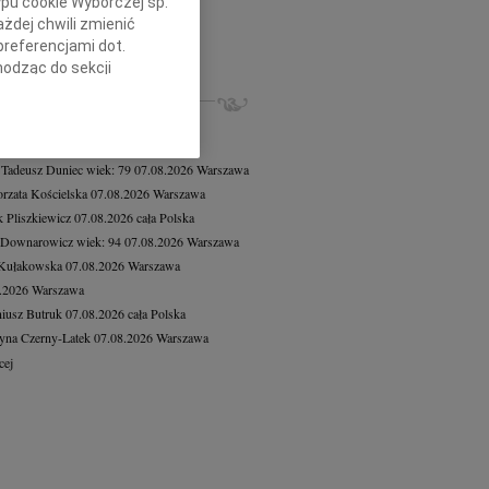
ypu cookie Wyborczej sp.
8.2026
Warszawa
żdej chwili zmienić
czne wyrazy współczucia dla...
preferencjami dot.
cej
hodząc do sekcji
stawień przeglądarki.
ZE NEKROLOGI, KONDOLENCJE
8.2026
Warszawa
h celach:
Użycie
8.2026
Warszawa
lów identyfikacji.
 Tadeusz Duniec
wiek: 79
07.08.2026
Warszawa
ści, pomiar reklam i
rzata Kościelska
07.08.2026
Warszawa
 Pliszkiewicz
07.08.2026
cała Polska
 Downarowicz
wiek: 94
07.08.2026
Warszawa
 Kułakowska
07.08.2026
Warszawa
8.2026
Warszawa
iusz Butruk
07.08.2026
cała Polska
yna Czerny-Latek
07.08.2026
Warszawa
cej