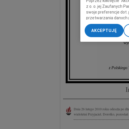
Poprzez kliknięcie "Ak
z o. o. jej Zaufanych 
swoje preferencje dot.
przetwarzania danych 
„Ustawienia zaawansow
AKCEPTUJĘ
My, nasi Zaufani Part
dokładnych danych geol
wyr
Przechowywanie informa
treści, badnie odbiorcó
z Polskiego
I
Dnia 26 lutego 2010 roku odeszła po dłu
wieloletni Przyjaciel. Dorotko, pozosta