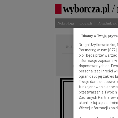
Nekrologi
Odeszli
Poradnik p
Dbamy o Twoją prywa
Dorota
Droga Użytkowniczko, Dr
IMIĘ I NAZWISKO:
Partnerzy, w tym [
872
]
o.o., będą przetwarzać 
Warszawa
REGION:
informacje zapisane w
04.03.2010
dopasowanych do Twoich
DATA EMISJI:
personalizacji treści 
ograniczyć jej zakres
Twoje dane osobowe mo
funkcjonowania serwisó
Żeg
przetwarzania Twoich da
Zaufanych Partnerów, 
dr
skontaktuj się z admin
Więcej informacji znaj