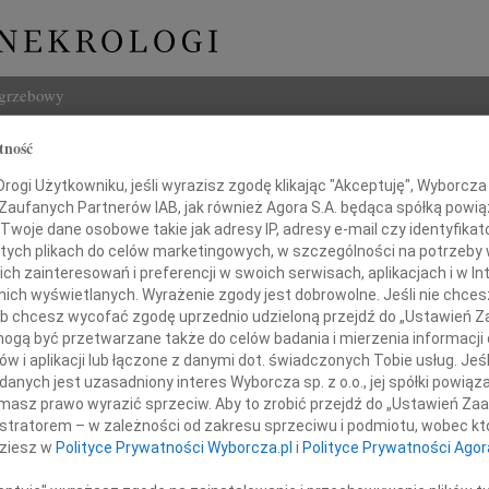
ogrzebowy
tność
Szukaj
 Okrasa
Imię i na
ogi Użytkowniku, jeśli wyrazisz zgodę klikając "Akceptuję", Wyborcza sp
 Zaufanych Partnerów IAB, jak również Agora S.A. będąca spółką powi
Twoje dane osobowe takie jak adresy IP, adresy e-mail czy identyfikato
 tych plikach do celów marketingowych, w szczególności na potrzeby 
 zainteresowań i preferencji w swoich serwisach, aplikacjach i w Int
w nich wyświetlanych. Wyrażenie zgody jest dobrowolne. Jeśli nie chce
INNE NE
 lub chcesz wycofać zgodę uprzednio udzieloną przejdź do „Ustawień
07.0
gą być przetwarzane także do celów badania i mierzenia informacji
Dziek
w i aplikacji lub łączone z danymi dot. świadczonych Tobie usług. Jeś
07.0
namy naszą drogą Koleżankę
nych jest uzasadniony interes Wyborcza sp. z o.o., jej spółki powiąza
Nasze
masz prawo wyrazić sprzeciw. Aby to zrobić przejdź do „Ustawień Z
Jacek
 Dorotę Okrasę
istratorem – w zależności od zakresu sprzeciwu i podmiotu, wobec któ
Z wie
dziesz w
Polityce Prywatności Wyborcza.pl
i
Polityce Prywatności Agor
Małgo
W dni