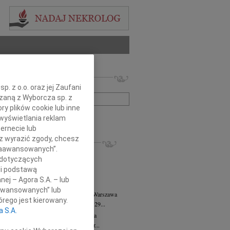
 nekrologów i wspomnień
zwisko lub numer ogłoszenia:
. z o.o. oraz jej Zaufani
ązaną z Wyborcza sp. z
ry plików cookie lub inne
+ szukanie zaawansowane
wyświetlania reklam
ernecie lub
sz wyrazić zgody, chcesz
KROLOGI
 Zaawansowanych”.
8.2026
Warszawa
 dotyczących
anie Wydziału dr hab. Julii Kubisie,...
li podstawą
8.2026
Warszawa
nej – Agora S.A. – lub
j kochanej i dzielnej Marylce Butruk...
aawansowanych” lub
 Tadeusz Duniec
wiek: 79
07.08.2026
Warszawa
rego jest kierowany.
lkim żalem przyjęliśmy wiadomość, że 29...
a S.A.
rzata Kościelska
07.08.2026
Warszawa
u 3 sierpnia 2026 roku zmarła Profesor...