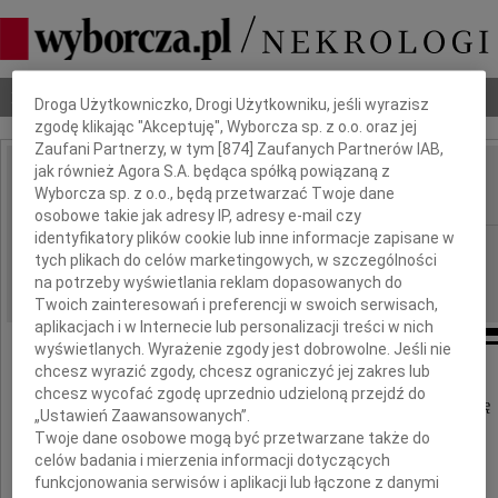
Dbamy o Twoją prywatność
Nekrologi
Odeszli
Poradnik pogrzebowy
Droga Użytkowniczko, Drogi Użytkowniku, jeśli wyrazisz
zgodę klikając "Akceptuję", Wyborcza sp. z o.o. oraz jej
Zaufani Partnerzy, w tym [
874
] Zaufanych Partnerów IAB,
jak również Agora S.A. będąca spółką powiązaną z
Dorota Okrasa
Wyborcza sp. z o.o., będą przetwarzać Twoje dane
IMIĘ I NAZWISKO:
osobowe takie jak adresy IP, adresy e-mail czy
identyfikatory plików cookie lub inne informacje zapisane w
Warszawa
REGION:
tych plikach do celów marketingowych, w szczególności
04.03.2010
DATA EMISJI:
na potrzeby wyświetlania reklam dopasowanych do
Twoich zainteresowań i preferencji w swoich serwisach,
aplikacjach i w Internecie lub personalizacji treści w nich
wyświetlanych. Wyrażenie zgody jest dobrowolne. Jeśli nie
chcesz wyrazić zgody, chcesz ograniczyć jej zakres lub
chcesz wycofać zgodę uprzednio udzieloną przejdź do
Ze smutkiem żegnamy naszą drogą Koleżankę
„Ustawień Zaawansowanych”.
Twoje dane osobowe mogą być przetwarzane także do
celów badania i mierzenia informacji dotyczących
Dorotę Okrasę
funkcjonowania serwisów i aplikacji lub łączone z danymi