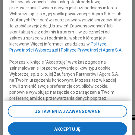
dot. świadczonych Tobie usług. Jeśli podstawą
przetwarzania Twoich danych jest uzasadniony interes
Wyborcza sp. z o.o., jej spółki powiązanej – Agora S.A. – lub
Zaufanych Partnerów, masz prawo wyrazić sprzeciw. Aby
koledzy lekarze ze Szpitala w Zagórzu
to zrobić przejdź do „Ustawień Zaawansowanych” lub
skontaktuj się z administratorem – w zależności od
zakresu sprzeciwu i podmiotu, wobec którego jest
Janku
kierowany. Więcej informacji znajdziesz w
Polityce
Prywatności Wyborcza.pl
i
Polityce Prywatności Agora S.A.
łączymy się z Tobą w żalu.
Poprzez kliknięcie "Akceptuję" wyrażasz zgodę na
zainstalowanie i przechowywanie plików typu cookie
Wyborczej sp. z o. o. jej Zaufanych Partnerów i Agora S.A.
na Twoim urządzeniu końcowym. Możesz też w każdej
chwili zmienić swoje preferencje dot. plików cookie,
ponownie wywołując narzędzie do zarządzania Twoimi
preferencjami dot. przetwarzania danych poprzez
odnośnik „Ustawienia prywatności” w stopce serwisu i
przechodząc do sekcji „Ustawienia zaawansowane”.
USTAWIENIA ZAAWANSOWANE
Zmiana ustawień plików cookie możliwa jest także za
pomocą ustawień przeglądarki.
Inne kondolencje
AKCEPTUJĘ
My, nasi Zaufani Partnerzy i Agora S.A. możemy