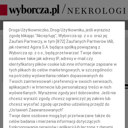
Dbamy o Twoją prywatność
Nekrologi
Odeszli
Poradnik pogrzebowy
Droga Użytkowniczko, Drogi Użytkowniku, jeśli wyrazisz
zgodę klikając "Akceptuję", Wyborcza sp. z o.o. oraz jej
Zaufani Partnerzy, w tym [
872
] Zaufanych Partnerów IAB,
Dorota Okrasa
jak również Agora S.A. będąca spółką powiązaną z
IMIĘ I NAZWISKO:
Wyborcza sp. z o.o., będą przetwarzać Twoje dane
osobowe takie jak adresy IP, adresy e-mail czy
Warszawa
REGION:
identyfikatory plików cookie lub inne informacje zapisane w
tych plikach do celów marketingowych, w szczególności
04.03.2010
DATA EMISJI:
na potrzeby wyświetlania reklam dopasowanych do
Twoich zainteresowań i preferencji w swoich serwisach,
aplikacjach i w Internecie lub personalizacji treści w nich
wyświetlanych. Wyrażenie zgody jest dobrowolne. Jeśli nie
chcesz wyrazić zgody, chcesz ograniczyć jej zakres lub
Dnia 26 lutego 2010 roku
chcesz wycofać zgodę uprzednio udzieloną przejdź do
odeszła po długich i ciężkich cierpieniach
„Ustawień Zaawansowanych”.
Twoje dane osobowe mogą być przetwarzane także do
celów badania i mierzenia informacji dotyczących
Dorota Okrasa
funkcjonowania serwisów i aplikacji lub łączone z danymi