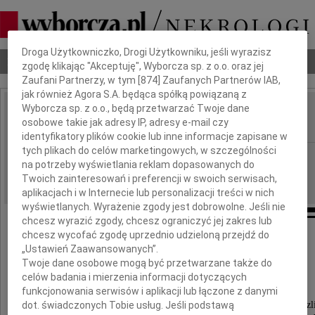
Dbamy o Twoją prywatność
Droga Użytkowniczko, Drogi Użytkowniku, jeśli wyrazisz
Nekrologi
Odeszli
Poradnik pogrzebowy
zgodę klikając "Akceptuję", Wyborcza sp. z o.o. oraz jej
Zaufani Partnerzy, w tym [
874
] Zaufanych Partnerów IAB,
jak również Agora S.A. będąca spółką powiązaną z
Wyborcza sp. z o.o., będą przetwarzać Twoje dane
Dominik Niśkiewicz
osobowe takie jak adresy IP, adresy e-mail czy
IMIĘ I NAZWISKO:
identyfikatory plików cookie lub inne informacje zapisane w
tych plikach do celów marketingowych, w szczególności
Katowice
REGION:
na potrzeby wyświetlania reklam dopasowanych do
25.02.2014
DATA EMISJI:
Twoich zainteresowań i preferencji w swoich serwisach,
aplikacjach i w Internecie lub personalizacji treści w nich
wyświetlanych. Wyrażenie zgody jest dobrowolne. Jeśli nie
chcesz wyrazić zgody, chcesz ograniczyć jej zakres lub
chcesz wycofać zgodę uprzednio udzieloną przejdź do
Podziękowanie
„Ustawień Zaawansowanych”.
Twoje dane osobowe mogą być przetwarzane także do
celów badania i mierzenia informacji dotyczących
Wszystkim,
funkcjonowania serwisów i aplikacji lub łączone z danymi
którzy w tak bolesnych dla nas chwilach
dot. świadczonych Tobie usług. Jeśli podstawą
dzielili z nami smutek i żal, okazali wiele serca i życz