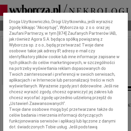
Dbamy o Twoją prywatność
Droga Użytkowniczko, Drogi Użytkowniku, jeśli wyrazisz
Nekrologi
Odeszli
Poradnik pogrzebowy
zgodę klikając "Akceptuję", Wyborcza sp. z o.o. oraz jej
Zaufani Partnerzy, w tym [
874
] Zaufanych Partnerów IAB,
jak również Agora S.A. będąca spółką powiązaną z
Wyborcza sp. z o.o., będą przetwarzać Twoje dane
Marian Ławniczek
osobowe takie jak adresy IP, adresy e-mail czy
IMIĘ I NAZWISKO:
identyfikatory plików cookie lub inne informacje zapisane w
tych plikach do celów marketingowych, w szczególności
Częstochowa
REGION:
na potrzeby wyświetlania reklam dopasowanych do
21.02.2014
DATA EMISJI:
Twoich zainteresowań i preferencji w swoich serwisach,
aplikacjach i w Internecie lub personalizacji treści w nich
wyświetlanych. Wyrażenie zgody jest dobrowolne. Jeśli nie
chcesz wyrazić zgody, chcesz ograniczyć jej zakres lub
chcesz wycofać zgodę uprzednio udzieloną przejdź do
Z głębokim żalem zawiadamiamy,
„Ustawień Zaawansowanych”.
że w dniu 19 lutego 2014 roku zmarł, przeżywszy 67
Twoje dane osobowe mogą być przetwarzane także do
celów badania i mierzenia informacji dotyczących
funkcjonowania serwisów i aplikacji lub łączone z danymi
dot. świadczonych Tobie usług. Jeśli podstawą