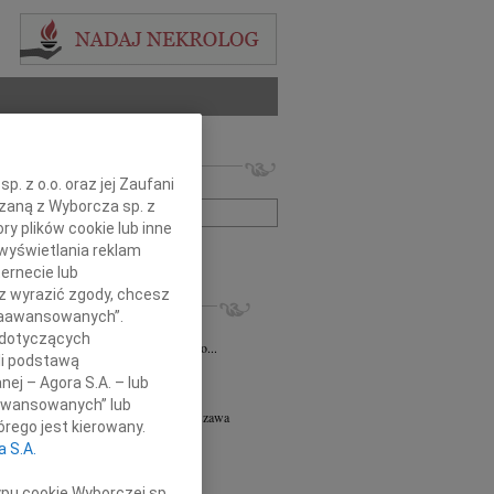
 nekrologów i wspomnień
. z o.o. oraz jej Zaufani
zwisko lub numer ogłoszenia:
ązaną z Wyborcza sp. z
ry plików cookie lub inne
wyświetlania reklam
+ szukanie zaawansowane
ernecie lub
sz wyrazić zgody, chcesz
KROLOGI
 Zaawansowanych”.
iusz Butruk
05.08.2026
Warszawa
 dotyczących
omnym żalem przyjęliśmy wiadomość o...
li podstawą
8.2026
Warszawa
nej – Agora S.A. – lub
y współczucia z powodu śmierci...
aawansowanych” lub
ej Piotr Gołaszewski
05.08.2026
Warszawa
rego jest kierowany.
r nauk technicznych Andrzej Piotr...
a S.A.
8.2026
Warszawa
tyldzie Mielcarskiej, najszczersze...
ypu cookie Wyborczej sp.