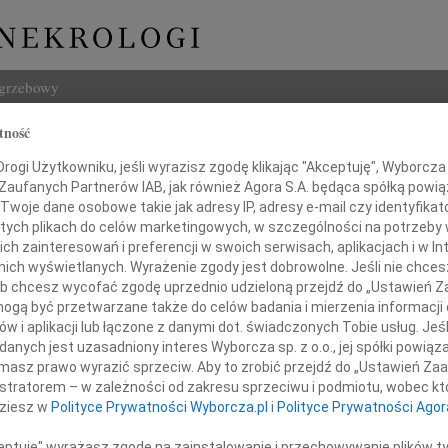
ogrzebowy
tność
Szukaj
 Ejmont
ogi Użytkowniku, jeśli wyrazisz zgodę klikając "Akceptuję", Wyborcza sp
Imię i na
 Zaufanych Partnerów IAB, jak również Agora S.A. będąca spółką powi
Twoje dane osobowe takie jak adresy IP, adresy e-mail czy identyfikato
 tych plikach do celów marketingowych, w szczególności na potrzeby 
 zainteresowań i preferencji w swoich serwisach, aplikacjach i w Int
w nich wyświetlanych. Wyrażenie zgody jest dobrowolne. Jeśli nie chce
INNE NE
 lub chcesz wycofać zgodę uprzednio udzieloną przejdź do „Ustawień
Eugen
gą być przetwarzane także do celów badania i mierzenia informacji
Z ogr
w i aplikacji lub łączone z danymi dot. świadczonych Tobie usług. Jeś
04.0
28 lutego 2010 roku zmarł
nych jest uzasadniony interes Wyborcza sp. z o.o., jej spółki powiąza
Wyraz
masz prawo wyrazić sprzeciw. Aby to zrobić przejdź do „Ustawień Z
Andrz
istratorem – w zależności od zakresu sprzeciwu i podmiotu, wobec któ
ohdan Ejmont
dokto
dziesz w
Polityce Prywatności Wyborcza.pl
i
Polityce Prywatności Agor
05.0
Dr Ma
ceptuję" wyrażasz zgodę na zainstalowanie i przechowywanie plików t