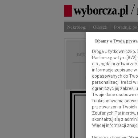
Nekrologi
Odeszli
Poradnik p
Dbamy o Twoją prywa
Bohdan
Droga Użytkowniczko, Dr
IMIĘ I NAZWISKO:
Partnerzy, w tym [
872
]
o.o., będą przetwarzać 
Warszawa
REGION:
informacje zapisane w
dopasowanych do Twoich
03.03.2010
DATA EMISJI:
personalizacji treści 
ograniczyć jej zakres
Twoje dane osobowe mo
funkcjonowania serwisó
przetwarzania Twoich da
Zaufanych Partnerów, 
skontaktuj się z admin
B
Więcej informacji znaj
Poprzez kliknięcie "Ak