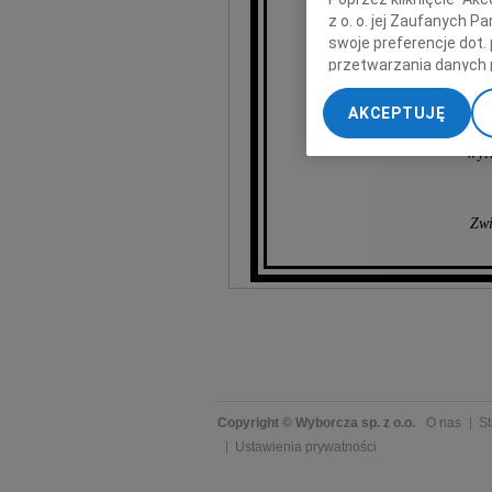
aktor
z o. o. jej Zaufanych 
swoje preferencje dot.
Z wielkim ża
przetwarzania danych 
„Ustawienia zaawansow
AKCEPTUJĘ
My, nasi Zaufani Part
dokładnych danych geol
wyra
Przechowywanie informa
treści, badnie odbiorcó
Zwi
Copyright © Wyborcza sp. z o.o.
O nas
St
Ustawienia prywatności