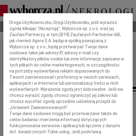
Dbamy o Twoją prywatność
Droga Użytkowniczko, Drogi Użytkowniku, jeśli wyrazisz
Nekrologi
Odeszli
Poradnik pogrzebowy
zgodę klikając "Akceptuję", Wyborcza sp. z o.o. oraz jej
Zaufani Partnerzy, w tym [
874
] Zaufanych Partnerów IAB,
jak również Agora S.A. będąca spółką powiązaną z
Wyborcza sp. z o.o., będą przetwarzać Twoje dane
osobowe takie jak adresy IP, adresy e-mail czy
IMIĘ I NAZWISKO:
identyfikatory plików cookie lub inne informacje zapisane w
Łódź
tych plikach do celów marketingowych, w szczególności
REGION:
na potrzeby wyświetlania reklam dopasowanych do
20.02.2014
DATA EMISJI:
Twoich zainteresowań i preferencji w swoich serwisach,
aplikacjach i w Internecie lub personalizacji treści w nich
wyświetlanych. Wyrażenie zgody jest dobrowolne. Jeśli nie
chcesz wyrazić zgody, chcesz ograniczyć jej zakres lub
chcesz wycofać zgodę uprzednio udzieloną przejdź do
„Ustawień Zaawansowanych”.
Basiu
Twoje dane osobowe mogą być przetwarzane także do
celów badania i mierzenia informacji dotyczących
funkcjonowania serwisów i aplikacji lub łączone z danymi
jesteśmy z Tobą i Twoimi Najbliższymi
dot. świadczonych Tobie usług. Jeśli podstawą