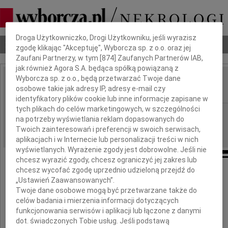
Dbamy o Twoją prywatność
Droga Użytkowniczko, Drogi Użytkowniku, jeśli wyrazisz
Nekrologi
Odeszli
Poradnik pogrzebowy
zgodę klikając "Akceptuję", Wyborcza sp. z o.o. oraz jej
Zaufani Partnerzy, w tym [
874
] Zaufanych Partnerów IAB,
jak również Agora S.A. będąca spółką powiązaną z
Wyborcza sp. z o.o., będą przetwarzać Twoje dane
Maria Grużewska
osobowe takie jak adresy IP, adresy e-mail czy
IMIĘ I NAZWISKO:
identyfikatory plików cookie lub inne informacje zapisane w
tych plikach do celów marketingowych, w szczególności
Warszawa
REGION:
na potrzeby wyświetlania reklam dopasowanych do
15.02.2014
DATA EMISJI:
Twoich zainteresowań i preferencji w swoich serwisach,
aplikacjach i w Internecie lub personalizacji treści w nich
wyświetlanych. Wyrażenie zgody jest dobrowolne. Jeśli nie
chcesz wyrazić zgody, chcesz ograniczyć jej zakres lub
chcesz wycofać zgodę uprzednio udzieloną przejdź do
„Ustawień Zaawansowanych”.
Mija 15 lat od śmierci mojej Mamy
Twoje dane osobowe mogą być przetwarzane także do
celów badania i mierzenia informacji dotyczących
funkcjonowania serwisów i aplikacji lub łączone z danymi
dot. świadczonych Tobie usług. Jeśli podstawą