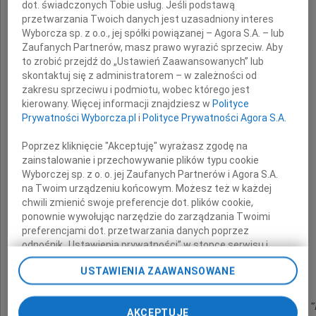
dot. świadczonych Tobie usług. Jeśli podstawą
przetwarzania Twoich danych jest uzasadniony interes
Tadeusza Jęcki
Wyborcza sp. z o.o., jej spółki powiązanej – Agora S.A. – lub
Zaufanych Partnerów, masz prawo wyrazić sprzeciw. Aby
to zrobić przejdź do „Ustawień Zaawansowanych” lub
skontaktuj się z administratorem – w zależności od
zakresu sprzeciwu i podmiotu, wobec którego jest
serdecznego Kolegi
kierowany. Więcej informacji znajdziesz w
Polityce
i niezastąpionego współpracownika
Prywatności Wyborcza.pl
i
Polityce Prywatności Agora S.A.
Zespołu "Mazowsze"
Poprzez kliknięcie "Akceptuję" wyrażasz zgodę na
Wyrazy szczerego współczucia
zainstalowanie i przechowywanie plików typu cookie
Wyborczej sp. z o. o. jej Zaufanych Partnerów i Agora S.A.
na Twoim urządzeniu końcowym. Możesz też w każdej
Rodzinie
chwili zmienić swoje preferencje dot. plików cookie,
ponownie wywołując narzędzie do zarządzania Twoimi
preferencjami dot. przetwarzania danych poprzez
odnośnik „Ustawienia prywatności” w stopce serwisu i
składa
przechodząc do sekcji „Ustawienia zaawansowane”.
USTAWIENIA ZAAWANSOWANE
Zmiana ustawień plików cookie możliwa jest także za
pomocą ustawień przeglądarki.
Jacek Kalinowski
Dyrektor Państwowego Zespołu Ludowego Pieśni i Tańca 
AKCEPTUJĘ
My, nasi Zaufani Partnerzy i Agora S.A. możemy