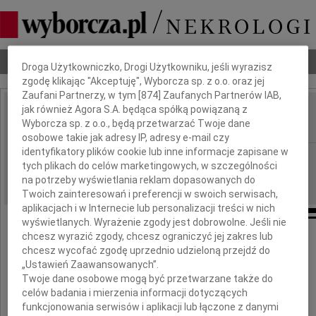
Dbamy o Twoją prywatność
Nekrologi
Odeszli
Poradnik pogrzebowy
Droga Użytkowniczko, Drogi Użytkowniku, jeśli wyrazisz
zgodę klikając "Akceptuję", Wyborcza sp. z o.o. oraz jej
Zaufani Partnerzy, w tym [
874
] Zaufanych Partnerów IAB,
jak również Agora S.A. będąca spółką powiązaną z
Tadeusz Jęcki
Wyborcza sp. z o.o., będą przetwarzać Twoje dane
IMIĘ I NAZWISKO:
osobowe takie jak adresy IP, adresy e-mail czy
identyfikatory plików cookie lub inne informacje zapisane w
Warszawa
REGION:
tych plikach do celów marketingowych, w szczególności
02.03.2010
DATA EMISJI:
na potrzeby wyświetlania reklam dopasowanych do
Twoich zainteresowań i preferencji w swoich serwisach,
aplikacjach i w Internecie lub personalizacji treści w nich
wyświetlanych. Wyrażenie zgody jest dobrowolne. Jeśli nie
chcesz wyrazić zgody, chcesz ograniczyć jej zakres lub
chcesz wycofać zgodę uprzednio udzieloną przejdź do
Z głębokim bólem przyjąłem
„Ustawień Zaawansowanych”.
wiadomość o śmierci
Twoje dane osobowe mogą być przetwarzane także do
celów badania i mierzenia informacji dotyczących
funkcjonowania serwisów i aplikacji lub łączone z danymi