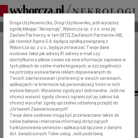
Dbamy o Twoją prywatność
Droga Użytkowniczko, Drogi Użytkowniku, jeśli wyrazisz
Nekrologi
Odeszli
Poradnik pogrzebowy
zgodę klikając "Akceptuję", Wyborcza sp. z o.o. oraz jej
Zaufani Partnerzy, w tym [
872
] Zaufanych Partnerów IAB,
jak również Agora S.A. będąca spółką powiązaną z
Wyborcza sp. z o.o., będą przetwarzać Twoje dane
Lech Święcicki
osobowe takie jak adresy IP, adresy e-mail czy
IMIĘ I NAZWISKO:
identyfikatory plików cookie lub inne informacje zapisane w
tych plikach do celów marketingowych, w szczególności
Warszawa
REGION:
na potrzeby wyświetlania reklam dopasowanych do
03.03.2010
DATA EMISJI:
Twoich zainteresowań i preferencji w swoich serwisach,
aplikacjach i w Internecie lub personalizacji treści w nich
wyświetlanych. Wyrażenie zgody jest dobrowolne. Jeśli nie
chcesz wyrazić zgody, chcesz ograniczyć jej zakres lub
chcesz wycofać zgodę uprzednio udzieloną przejdź do
„Ustawień Zaawansowanych”.
W dniu 24 lutego 2010 r. odszedł nagle
Twoje dane osobowe mogą być przetwarzane także do
celów badania i mierzenia informacji dotyczących
funkcjonowania serwisów i aplikacji lub łączone z danymi
płk dr n. med.
dot. świadczonych Tobie usług. Jeśli podstawą