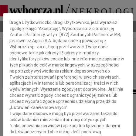
Dbamy o Twoją prywatność
Droga Użytkowniczko, Drogi Użytkowniku, jeśli wyrazisz
Nekrologi
Odeszli
Poradnik pogrzebowy
zgodę klikając "Akceptuję", Wyborcza sp. z o.o. oraz jej
Zaufani Partnerzy, w tym [
872
] Zaufanych Partnerów IAB,
jak również Agora S.A. będąca spółką powiązaną z
Wyborcza sp. z o.o., będą przetwarzać Twoje dane
Janina Krzymianowska
osobowe takie jak adresy IP, adresy e-mail czy
IMIĘ I NAZWISKO:
identyfikatory plików cookie lub inne informacje zapisane w
tych plikach do celów marketingowych, w szczególności
Łódź
REGION:
na potrzeby wyświetlania reklam dopasowanych do
08.02.2014
DATA EMISJI:
Twoich zainteresowań i preferencji w swoich serwisach,
aplikacjach i w Internecie lub personalizacji treści w nich
wyświetlanych. Wyrażenie zgody jest dobrowolne. Jeśli nie
chcesz wyrazić zgody, chcesz ograniczyć jej zakres lub
chcesz wycofać zgodę uprzednio udzieloną przejdź do
Babciu,
„Ustawień Zaawansowanych”.
Twoje dane osobowe mogą być przetwarzane także do
celów badania i mierzenia informacji dotyczących
dziękuję Ci za bezgraniczną miłość,
funkcjonowania serwisów i aplikacji lub łączone z danymi
strasznie tęsknię
dot. świadczonych Tobie usług. Jeśli podstawą