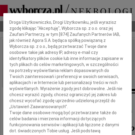
Dbamy o Twoją prywatność
Droga Użytkowniczko, Drogi Użytkowniku, jeśli wyrazisz
Nekrologi
Odeszli
Poradnik pogrzebowy
zgodę klikając "Akceptuję", Wyborcza sp. z o.o. oraz jej
Zaufani Partnerzy, w tym [
874
] Zaufanych Partnerów IAB,
jak również Agora S.A. będąca spółką powiązaną z
Wyborcza sp. z o.o., będą przetwarzać Twoje dane
Andrzej Żarecki
osobowe takie jak adresy IP, adresy e-mail czy
IMIĘ I NAZWISKO:
identyfikatory plików cookie lub inne informacje zapisane w
tych plikach do celów marketingowych, w szczególności
Łódź
REGION:
na potrzeby wyświetlania reklam dopasowanych do
07.02.2014
DATA EMISJI:
Twoich zainteresowań i preferencji w swoich serwisach,
aplikacjach i w Internecie lub personalizacji treści w nich
wyświetlanych. Wyrażenie zgody jest dobrowolne. Jeśli nie
chcesz wyrazić zgody, chcesz ograniczyć jej zakres lub
chcesz wycofać zgodę uprzednio udzieloną przejdź do
„Ustawień Zaawansowanych”.
Smutkiem napełniła nas wiadomość o śmierci
Twoje dane osobowe mogą być przetwarzane także do
celów badania i mierzenia informacji dotyczących
funkcjonowania serwisów i aplikacji lub łączone z danymi
Andrzeja Żarneckiego
dot. świadczonych Tobie usług. Jeśli podstawą