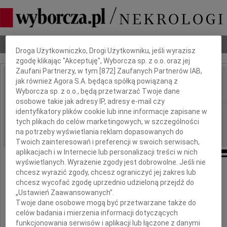
Dbamy o Twoją prywatność
Nekrologi
Odeszli
Poradnik pogrzebowy
Droga Użytkowniczko, Drogi Użytkowniku, jeśli wyrazisz
zgodę klikając "Akceptuję", Wyborcza sp. z o.o. oraz jej
Zaufani Partnerzy, w tym [
872
] Zaufanych Partnerów IAB,
jak również Agora S.A. będąca spółką powiązaną z
Jan Szafraniec
IMIĘ I NAZWISKO:
Wyborcza sp. z o.o., będą przetwarzać Twoje dane
osobowe takie jak adresy IP, adresy e-mail czy
identyfikatory plików cookie lub inne informacje zapisane w
Radom
REGION:
tych plikach do celów marketingowych, w szczególności
06.02.2014
DATA EMISJI:
na potrzeby wyświetlania reklam dopasowanych do
Twoich zainteresowań i preferencji w swoich serwisach,
aplikacjach i w Internecie lub personalizacji treści w nich
wyświetlanych. Wyrażenie zgody jest dobrowolne. Jeśli nie
chcesz wyrazić zgody, chcesz ograniczyć jej zakres lub
"Pierwszy dzień dał każdemu
chcesz wycofać zgodę uprzednio udzieloną przejdź do
I ostatni, a k swemu
„Ustawień Zaawansowanych”.
Twoje dane osobowe mogą być przetwarzane także do
Końcowi wszyscy idziem,
celów badania i mierzenia informacji dotyczących
Skąd już nazad nie przydziem."
funkcjonowania serwisów i aplikacji lub łączone z danymi