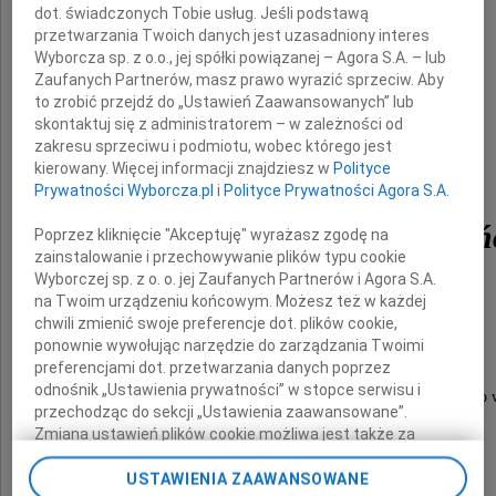
dot. świadczonych Tobie usług. Jeśli podstawą
przetwarzania Twoich danych jest uzasadniony interes
(XXX) Epitafium Jan Kochanowski
Wyborcza sp. z o.o., jej spółki powiązanej – Agora S.A. – lub
Zaufanych Partnerów, masz prawo wyrazić sprzeciw. Aby
to zrobić przejdź do „Ustawień Zaawansowanych” lub
skontaktuj się z administratorem – w zależności od
zakresu sprzeciwu i podmiotu, wobec którego jest
Z bólem żegnamy
kierowany. Więcej informacji znajdziesz w
Polityce
Prywatności Wyborcza.pl
i
Polityce Prywatności Agora S.A.
Profesora Jana Szafrań
Poprzez kliknięcie "Akceptuję" wyrażasz zgodę na
zainstalowanie i przechowywanie plików typu cookie
Wyborczej sp. z o. o. jej Zaufanych Partnerów i Agora S.A.
na Twoim urządzeniu końcowym. Możesz też w każdej
(1935-2014)
chwili zmienić swoje preferencje dot. plików cookie,
ponownie wywołując narzędzie do zarządzania Twoimi
twórcę olimpijskiej sławy
preferencjami dot. przetwarzania danych poprzez
odnośnik „Ustawienia prywatności” w stopce serwisu i
VI Liceum Ogólnokształcącego im. Jana Kochanowskiego
przechodząc do sekcji „Ustawienia zaawansowane”.
w zakresie fizyki i astronomii
Zmiana ustawień plików cookie możliwa jest także za
pomocą ustawień przeglądarki.
USTAWIENIA ZAAWANSOWANE
Dziękujemy!