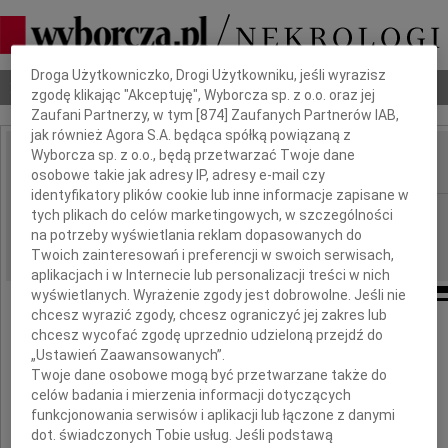
Dbamy o Twoją prywatność
Droga Użytkowniczko, Drogi Użytkowniku, jeśli wyrazisz
Nekrologi
Odeszli
Poradnik pogrzebowy
zgodę klikając "Akceptuję", Wyborcza sp. z o.o. oraz jej
Zaufani Partnerzy, w tym [
874
] Zaufanych Partnerów IAB,
jak również Agora S.A. będąca spółką powiązaną z
Wyborcza sp. z o.o., będą przetwarzać Twoje dane
osobowe takie jak adresy IP, adresy e-mail czy
IMIĘ I NAZWISKO:
identyfikatory plików cookie lub inne informacje zapisane w
Rzeszów
REGION:
tych plikach do celów marketingowych, w szczególności
na potrzeby wyświetlania reklam dopasowanych do
05.02.2014
DATA EMISJI:
Twoich zainteresowań i preferencji w swoich serwisach,
aplikacjach i w Internecie lub personalizacji treści w nich
wyświetlanych. Wyrażenie zgody jest dobrowolne. Jeśli nie
chcesz wyrazić zgody, chcesz ograniczyć jej zakres lub
Łącząc się w bólu
chcesz wycofać zgodę uprzednio udzieloną przejdź do
„Ustawień Zaawansowanych”.
z Panią
Twoje dane osobowe mogą być przetwarzane także do
celów badania i mierzenia informacji dotyczących
Danutą Pyndyk
funkcjonowania serwisów i aplikacji lub łączone z danymi
dot. świadczonych Tobie usług. Jeśli podstawą