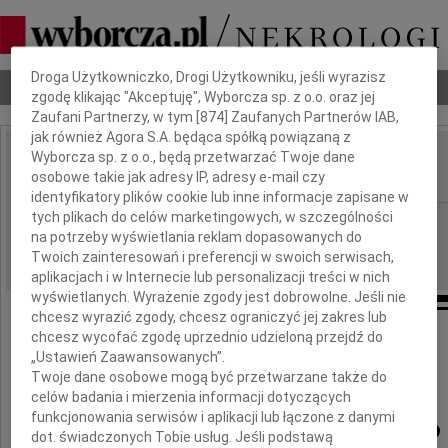
Dbamy o Twoją prywatność
Droga Użytkowniczko, Drogi Użytkowniku, jeśli wyrazisz
Nekrologi
Odeszli
Poradnik pogrzebowy
zgodę klikając "Akceptuję", Wyborcza sp. z o.o. oraz jej
Zaufani Partnerzy, w tym [
874
] Zaufanych Partnerów IAB,
jak również Agora S.A. będąca spółką powiązaną z
Wyborcza sp. z o.o., będą przetwarzać Twoje dane
Mikołaj Pisarski
osobowe takie jak adresy IP, adresy e-mail czy
IMIĘ I NAZWISKO:
identyfikatory plików cookie lub inne informacje zapisane w
tych plikach do celów marketingowych, w szczególności
Wrocław
REGION:
na potrzeby wyświetlania reklam dopasowanych do
02.03.2010
DATA EMISJI:
Twoich zainteresowań i preferencji w swoich serwisach,
aplikacjach i w Internecie lub personalizacji treści w nich
wyświetlanych. Wyrażenie zgody jest dobrowolne. Jeśli nie
chcesz wyrazić zgody, chcesz ograniczyć jej zakres lub
chcesz wycofać zgodę uprzednio udzieloną przejdź do
Z ogromnym smutkiem żegnamy
„Ustawień Zaawansowanych”.
naszego Przyjaciela
Twoje dane osobowe mogą być przetwarzane także do
celów badania i mierzenia informacji dotyczących
funkcjonowania serwisów i aplikacji lub łączone z danymi
Mikołaja Pisarskiego
dot. świadczonych Tobie usług. Jeśli podstawą