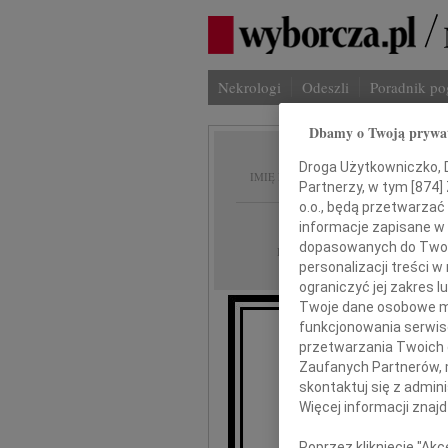
Nekrologi
Odeszli
Poradnik p
Dbamy o Twoją prywa
Andrze
Droga Użytkowniczko, Dr
IMIĘ I NAZWISKO:
Partnerzy, w tym [
874
]
o.o., będą przetwarzać 
Łódź
REGION:
informacje zapisane w
dopasowanych do Twoich
04.02.2014
DATA EMISJI:
personalizacji treści 
ograniczyć jej zakres
Twoje dane osobowe mo
funkcjonowania serwisó
przetwarzania Twoich da
Zaufanych Partnerów, 
skontaktuj się z admin
An
Więcej informacji znaj
Poprzez kliknięcie "Ak