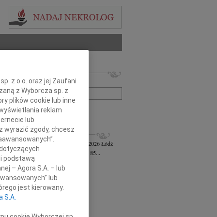
 nekrologów i wspomnień
. z o.o. oraz jej Zaufani
zwisko lub numer ogłoszenia:
ązaną z Wyborcza sp. z
ry plików cookie lub inne
wyświetlania reklam
+ szukanie zaawansowane
ernecie lub
sz wyrazić zgody, chcesz
KROLOGI
 Zaawansowanych”.
awa Jankiewicz-Ferszt
wiek: 85
23.07.2026
Łódź
 dotyczących
bokim żalem zawiadamiam, że w wieku 85...
li podstawą
ej Szereda
14.07.2026
Łódź
nej – Agora S.A. – lub
u 8 lipca 2026 roku odszedł od nas...
aawansowanych” lub
 Styczyński
28.05.2026
Łódź
rego jest kierowany.
bokim smutkiem i żalem przyjęliśmy...
a S.A.
sz Gwizdała
27.05.2026
Łódź
j mija dziesięć lat od dnia, kiedy...
ypu cookie Wyborczej sp.