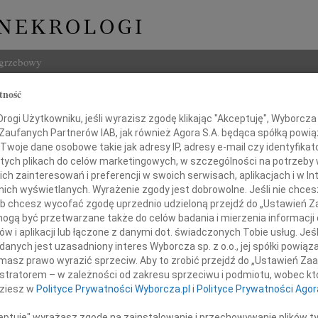
ogrzebowy
tność
Szukaj
j Żarnecki
ogi Użytkowniku, jeśli wyrazisz zgodę klikając "Akceptuję", Wyborcza sp
Imię i na
 Zaufanych Partnerów IAB, jak również Agora S.A. będąca spółką powi
Twoje dane osobowe takie jak adresy IP, adresy e-mail czy identyfikato
 tych plikach do celów marketingowych, w szczególności na potrzeby 
 zainteresowań i preferencji w swoich serwisach, aplikacjach i w Int
w nich wyświetlanych. Wyrażenie zgody jest dobrowolne. Jeśli nie chce
INNE NE
 lub chcesz wycofać zgodę uprzednio udzieloną przejdź do „Ustawień
Czesł
gą być przetwarzane także do celów badania i mierzenia informacji
Z głę
w i aplikacji lub łączone z danymi dot. świadczonych Tobie usług. Jeś
Andrz
nych jest uzasadniony interes Wyborcza sp. z o.o., jej spółki powiąza
Umarł
W dni
masz prawo wyrazić sprzeciw. Aby to zrobić przejdź do „Ustawień Z
Marek
istratorem – w zależności od zakresu sprzeciwu i podmiotu, wobec któ
Z głę
drzej Żarnecki
dziesz w
Polityce Prywatności Wyborcza.pl
i
Polityce Prywatności Agor
Barto
Dzisia
ceptuję" wyrażasz zgodę na zainstalowanie i przechowywanie plików t