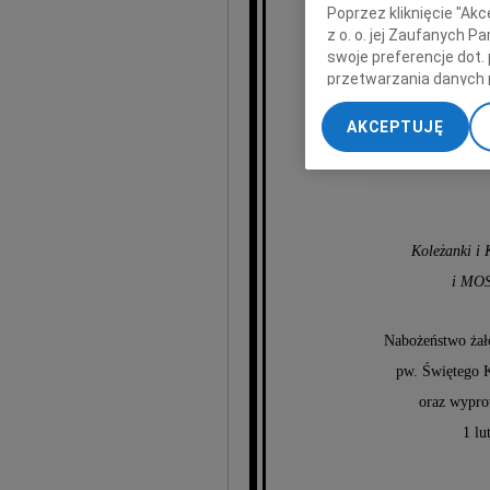
Poprzez kliknięcie "Ak
z o. o. jej Zaufanych 
wyrazy głęb
swoje preferencje dot.
przetwarzania danych 
„Ustawienia zaawansow
AKCEPTUJĘ
My, nasi Zaufani Part
dokładnych danych geol
Przechowywanie informa
treści, badnie odbiorcó
Koleżanki i
i MOS
Nabożeństwo żał
pw. Świętego 
oraz wypro
1 lu