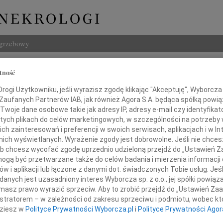
ogrzebowy
Szukaj
tność
Imię i na
ogi Użytkowniku, jeśli wyrazisz zgodę klikając "Akceptuję", Wyborcza sp
 Zaufanych Partnerów IAB, jak również Agora S.A. będąca spółką powi
Twoje dane osobowe takie jak adresy IP, adresy e-mail czy identyfikato
 tych plikach do celów marketingowych, w szczególności na potrzeby 
 zainteresowań i preferencji w swoich serwisach, aplikacjach i w Int
INNE NE
w nich wyświetlanych. Wyrażenie zgody jest dobrowolne. Jeśli nie chce
06.0
 lub chcesz wycofać zgodę uprzednio udzieloną przejdź do „Ustawień
Annie
gą być przetwarzane także do celów badania i mierzenia informacji
06.0
w i aplikacji lub łączone z danymi dot. świadczonych Tobie usług. Jeś
Naszym Przyjaciołom
Sędzi
nych jest uzasadniony interes Wyborcza sp. z o.o., jej spółki powiąza
Zdzis
masz prawo wyrazić sprzeciw. Aby to zrobić przejdź do „Ustawień Z
Marianowi Franaszczukom
Z ogr
istratorem – w zależności od zakresu sprzeciwu i podmiotu, wobec któ
Danu
dziesz w
Polityce Prywatności Wyborcza.pl
i
Polityce Prywatności Agor
oraz Rodzinie
Z ogr