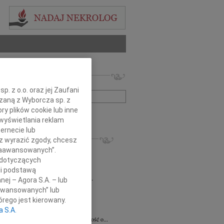
 nekrologów i wspomnień
zwisko lub numer ogłoszenia:
. z o.o. oraz jej Zaufani
ązaną z Wyborcza sp. z
ry plików cookie lub inne
+ szukanie zaawansowane
wyświetlania reklam
ernecie lub
KROLOGI
sz wyrazić zgody, chcesz
8.2026
Radom
 Zaawansowanych”.
 Ciskowskiej wyrazy najgłębszego...
 dotyczących
8.2026
Radom
li podstawą
emu Marcinowi Kobylskiemu wyrazy...
nej – Agora S.A. – lub
ław Maszkiewicz
29.07.2026
Radom
aawansowanych” lub
omnym smutkiem i żalem przyjąłem...
rego jest kierowany.
ta Grabowska
07.07.2026
Radom
a S.A.
omnym smutkiem przyjęliśmy wiadomość o...