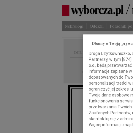
Nekrologi
Odeszli
Poradnik p
Dbamy o Twoją prywa
IMIĘ I NAZWISKO:
Droga Użytkowniczko, Dr
Partnerzy, w tym [
874
]
Radom
REGION:
o.o., będą przetwarzać 
30.01.2014
informacje zapisane w
DATA EMISJI:
dopasowanych do Twoich
personalizacji treści 
ograniczyć jej zakres
Twoje dane osobowe mo
funkcjonowania serwisó
przetwarzania Twoich da
Zaufanych Partnerów, 
Zofii i 
skontaktuj się z admin
Więcej informacji znaj