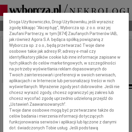
Dbamy o Twoją prywatność
Droga Użytkowniczko, Drogi Użytkowniku, jeśli wyrazisz
Nekrologi
Odeszli
Poradnik pogrzebowy
zgodę klikając "Akceptuję", Wyborcza sp. z o.o. oraz jej
Zaufani Partnerzy, w tym [
874
] Zaufanych Partnerów IAB,
jak również Agora S.A. będąca spółką powiązaną z
Wyborcza sp. z o.o., będą przetwarzać Twoje dane
osobowe takie jak adresy IP, adresy e-mail czy
IMIĘ I NAZWISKO:
identyfikatory plików cookie lub inne informacje zapisane w
Warszawa
tych plikach do celów marketingowych, w szczególności
REGION:
na potrzeby wyświetlania reklam dopasowanych do
27.02.2010
DATA EMISJI:
Twoich zainteresowań i preferencji w swoich serwisach,
aplikacjach i w Internecie lub personalizacji treści w nich
wyświetlanych. Wyrażenie zgody jest dobrowolne. Jeśli nie
chcesz wyrazić zgody, chcesz ograniczyć jej zakres lub
Wyrazy głębokiego współczucia
chcesz wycofać zgodę uprzednio udzieloną przejdź do
naszemu Przyjacielowi
„Ustawień Zaawansowanych”.
Twoje dane osobowe mogą być przetwarzane także do
celów badania i mierzenia informacji dotyczących
Henrykowi Rutkowskiemu
funkcjonowania serwisów i aplikacji lub łączone z danymi
dot. świadczonych Tobie usług. Jeśli podstawą