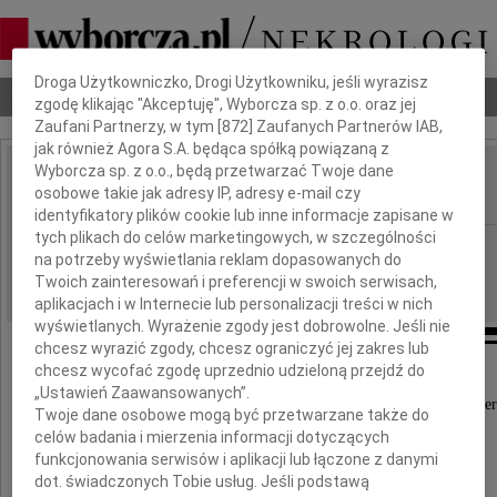
Dbamy o Twoją prywatność
Droga Użytkowniczko, Drogi Użytkowniku, jeśli wyrazisz
Nekrologi
Odeszli
Poradnik pogrzebowy
zgodę klikając "Akceptuję", Wyborcza sp. z o.o. oraz jej
Zaufani Partnerzy, w tym [
872
] Zaufanych Partnerów IAB,
jak również Agora S.A. będąca spółką powiązaną z
Wyborcza sp. z o.o., będą przetwarzać Twoje dane
Robert Nowak
osobowe takie jak adresy IP, adresy e-mail czy
IMIĘ I NAZWISKO:
identyfikatory plików cookie lub inne informacje zapisane w
tych plikach do celów marketingowych, w szczególności
Warszawa
REGION:
na potrzeby wyświetlania reklam dopasowanych do
27.02.2010
DATA EMISJI:
Twoich zainteresowań i preferencji w swoich serwisach,
aplikacjach i w Internecie lub personalizacji treści w nich
wyświetlanych. Wyrażenie zgody jest dobrowolne. Jeśli nie
chcesz wyrazić zgody, chcesz ograniczyć jej zakres lub
chcesz wycofać zgodę uprzednio udzieloną przejdź do
„Ustawień Zaawansowanych”.
Z głębokim żalem przyjęliśmy wiadomość o śmier
Twoje dane osobowe mogą być przetwarzane także do
naszego pracownika i Przyjaciela
celów badania i mierzenia informacji dotyczących
funkcjonowania serwisów i aplikacji lub łączone z danymi
dot. świadczonych Tobie usług. Jeśli podstawą