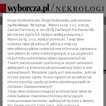
Dbamy o Twoją prywatność
Nekrologi
Odeszli
Poradnik pogrzebowy
Droga Użytkowniczko, Drogi Użytkowniku, jeśli wyrazisz
zgodę klikając "Akceptuję", Wyborcza sp. z o.o. oraz jej
Zaufani Partnerzy, w tym [
874
] Zaufanych Partnerów IAB,
jak również Agora S.A. będąca spółką powiązaną z
Sergiusz Stupnicki
Wyborcza sp. z o.o., będą przetwarzać Twoje dane
IMIĘ I NAZWISKO:
osobowe takie jak adresy IP, adresy e-mail czy
identyfikatory plików cookie lub inne informacje zapisane w
Warszawa
REGION:
tych plikach do celów marketingowych, w szczególności
na potrzeby wyświetlania reklam dopasowanych do
01.03.2010
DATA EMISJI:
Twoich zainteresowań i preferencji w swoich serwisach,
aplikacjach i w Internecie lub personalizacji treści w nich
wyświetlanych. Wyrażenie zgody jest dobrowolne. Jeśli nie
chcesz wyrazić zgody, chcesz ograniczyć jej zakres lub
chcesz wycofać zgodę uprzednio udzieloną przejdź do
23 lutego 2010 roku
„Ustawień Zaawansowanych”.
zmarł
Twoje dane osobowe mogą być przetwarzane także do
celów badania i mierzenia informacji dotyczących
funkcjonowania serwisów i aplikacji lub łączone z danymi
dot. świadczonych Tobie usług. Jeśli podstawą