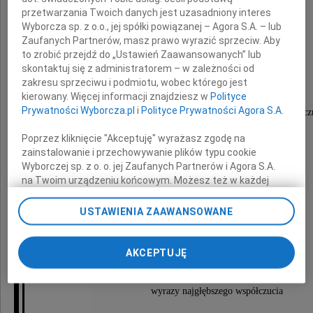
przetwarzania Twoich danych jest uzasadniony interes
Wyborcza sp. z o.o., jej spółki powiązanej – Agora S.A. – lub
Zaufanych Partnerów, masz prawo wyrazić sprzeciw. Aby
to zrobić przejdź do „Ustawień Zaawansowanych” lub
Sergiusz Stupnicki
skontaktuj się z administratorem – w zależności od
zakresu sprzeciwu i podmiotu, wobec którego jest
kierowany. Więcej informacji znajdziesz w
Polityce
Prywatności Wyborcza.pl
i
Polityce Prywatności Agora S.A.
emerytowany pracownik polskich służb dyplomatycz
w Szwajcarii, USA i Grecji.
Poprzez kliknięcie "Akceptuję" wyrażasz zgodę na
zainstalowanie i przechowywanie plików typu cookie
Wyborczej sp. z o. o. jej Zaufanych Partnerów i Agora S.A.
Odszedł nasz wielki Przyjaciel,
na Twoim urządzeniu końcowym. Możesz też w każdej
chwili zmienić swoje preferencje dot. plików cookie,
Człowiek prawy i życzliwy.
ponownie wywołując narzędzie do zarządzania Twoimi
USTAWIENIA ZAAWANSOWANE
preferencjami dot. przetwarzania danych poprzez
odnośnik „Ustawienia prywatności” w stopce serwisu i
Halince i Rodzinie
przechodząc do sekcji „Ustawienia zaawansowane”.
AKCEPTUJĘ
Zmiana ustawień plików cookie możliwa jest także za
pomocą ustawień przeglądarki.
wyrazy najgłębszego współczucia
My, nasi Zaufani Partnerzy i Agora S.A. możemy