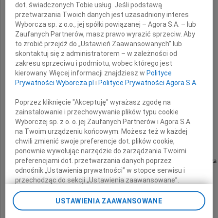
dot. świadczonych Tobie usług. Jeśli podstawą
przetwarzania Twoich danych jest uzasadniony interes
Ani Konarzewskiej
Wyborcza sp. z o.o., jej spółki powiązanej – Agora S.A. – lub
Zaufanych Partnerów, masz prawo wyrazić sprzeciw. Aby
to zrobić przejdź do „Ustawień Zaawansowanych” lub
skontaktuj się z administratorem – w zależności od
Trudno nam w to uwierzyć.
zakresu sprzeciwu i podmiotu, wobec którego jest
Aniu zawsze jesteś i będziesz z nami.
kierowany. Więcej informacji znajdziesz w
Polityce
Prywatności Wyborcza.pl
i
Polityce Prywatności Agora S.A.
Wszystkich Przyjaciół i Znajomych prosimy
Poprzez kliknięcie "Akceptuję" wyrażasz zgodę na
o chwilę zadumy i wspomnienie.
zainstalowanie i przechowywanie plików typu cookie
Wyborczej sp. z o. o. jej Zaufanych Partnerów i Agora S.A.
na Twoim urządzeniu końcowym. Możesz też w każdej
Msza święta w I rocznicę odbędzie się
chwili zmienić swoje preferencje dot. plików cookie,
27 lutego (sobota) o godzinie 17.00
ponownie wywołując narzędzie do zarządzania Twoimi
preferencjami dot. przetwarzania danych poprzez
w kościele pw. św. Jakuba przy pl. Narutowicza
odnośnik „Ustawienia prywatności” w stopce serwisu i
przechodząc do sekcji „Ustawienia zaawansowane”.
rodzice
Zmiana ustawień plików cookie możliwa jest także za
pomocą ustawień przeglądarki.
USTAWIENIA ZAAWANSOWANE
http://annakonarzewska.pamietajmy.com.pl