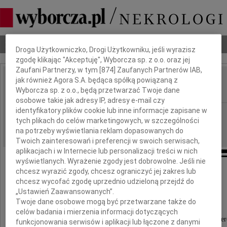
Dbamy o Twoją prywatność
Nekrologi
Odeszli
Poradnik pogrzebowy
Droga Użytkowniczko, Drogi Użytkowniku, jeśli wyrazisz
zgodę klikając "Akceptuję", Wyborcza sp. z o.o. oraz jej
Zaufani Partnerzy, w tym [
874
] Zaufanych Partnerów IAB,
jak również Agora S.A. będąca spółką powiązaną z
Anna Konarzewska
IMIĘ I NAZWISKO:
Wyborcza sp. z o.o., będą przetwarzać Twoje dane
osobowe takie jak adresy IP, adresy e-mail czy
identyfikatory plików cookie lub inne informacje zapisane w
Warszawa
REGION:
tych plikach do celów marketingowych, w szczególności
26.02.2010
DATA EMISJI:
na potrzeby wyświetlania reklam dopasowanych do
Twoich zainteresowań i preferencji w swoich serwisach,
aplikacjach i w Internecie lub personalizacji treści w nich
wyświetlanych. Wyrażenie zgody jest dobrowolne. Jeśli nie
chcesz wyrazić zgody, chcesz ograniczyć jej zakres lub
"Czasem cały świat oznacza mniej
chcesz wycofać zgodę uprzednio udzieloną przejdź do
„Ustawień Zaawansowanych”.
niż jeden człowiek, którego brak ..."
Twoje dane osobowe mogą być przetwarzane także do
celów badania i mierzenia informacji dotyczących
27 lutego 2010 roku mija pierwsza rocznica śmier
funkcjonowania serwisów i aplikacji lub łączone z danymi