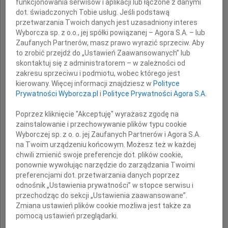
funkcjonowania serwisów i aplikacji lub łączone z danymi
dot. świadczonych Tobie usług. Jeśli podstawą
przetwarzania Twoich danych jest uzasadniony interes
przez wiele lat lekarz sportowy i działacz
Wyborcza sp. z o.o., jej spółki powiązanej – Agora S.A. – lub
Polskiego Związku Bokserskiego.
Zaufanych Partnerów, masz prawo wyrazić sprzeciw. Aby
to zrobić przejdź do „Ustawień Zaawansowanych” lub
skontaktuj się z administratorem – w zależności od
Rodzinie i Najbliższym
zakresu sprzeciwu i podmiotu, wobec którego jest
kierowany. Więcej informacji znajdziesz w
Polityce
Prywatności Wyborcza.pl
i
Polityce Prywatności Agora S.A.
składamy wyrazy głębokiego współczucia
Poprzez kliknięcie "Akceptuję" wyrażasz zgodę na
zainstalowanie i przechowywanie plików typu cookie
Wyborczej sp. z o. o. jej Zaufanych Partnerów i Agora S.A.
działacze i pracownicy
na Twoim urządzeniu końcowym. Możesz też w każdej
Polskiego Związku Bokserskiego
chwili zmienić swoje preferencje dot. plików cookie,
ponownie wywołując narzędzie do zarządzania Twoimi
preferencjami dot. przetwarzania danych poprzez
odnośnik „Ustawienia prywatności” w stopce serwisu i
przechodząc do sekcji „Ustawienia zaawansowane”.
Zmiana ustawień plików cookie możliwa jest także za
pomocą ustawień przeglądarki.