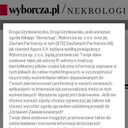
Dbamy o Twoją prywatność
Nekrologi
Odeszli
Poradnik pogrzebowy
Droga Użytkowniczko, Drogi Użytkowniku, jeśli wyrazisz
zgodę klikając "Akceptuję", Wyborcza sp. z o.o. oraz jej
Zaufani Partnerzy, w tym [
872
] Zaufanych Partnerów IAB,
Lech Święcicki
jak również Agora S.A. będąca spółką powiązaną z
IMIĘ I NAZWISKO:
Wyborcza sp. z o.o., będą przetwarzać Twoje dane
osobowe takie jak adresy IP, adresy e-mail czy
Warszawa
REGION:
identyfikatory plików cookie lub inne informacje zapisane w
26.02.2010
tych plikach do celów marketingowych, w szczególności
DATA EMISJI:
na potrzeby wyświetlania reklam dopasowanych do
Twoich zainteresowań i preferencji w swoich serwisach,
aplikacjach i w Internecie lub personalizacji treści w nich
wyświetlanych. Wyrażenie zgody jest dobrowolne. Jeśli nie
chcesz wyrazić zgody, chcesz ograniczyć jej zakres lub
Z głębokim żalem zawiadamiamy,
chcesz wycofać zgodę uprzednio udzieloną przejdź do
że w wieku 59 lat zmarł nagle
„Ustawień Zaawansowanych”.
Twoje dane osobowe mogą być przetwarzane także do
celów badania i mierzenia informacji dotyczących
dr Lech Święcicki