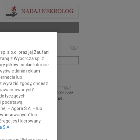
 nekrologów i wspomnień
. z o.o. oraz jej Zaufani
zwisko lub numer ogłoszenia:
ązaną z Wyborcza sp. z
ry plików cookie lub inne
wyświetlania reklam
+ szukanie zaawansowane
ernecie lub
sz wyrazić zgody, chcesz
KROLOGI
 Zaawansowanych”.
awa Jankiewicz-Ferszt
wiek: 85
23.07.2026
Łódź
 dotyczących
bokim żalem zawiadamiam, że w wieku 85...
li podstawą
ej Szereda
14.07.2026
Łódź
nej – Agora S.A. – lub
u 8 lipca 2026 roku odszedł od nas...
aawansowanych” lub
 Styczyński
28.05.2026
Łódź
rego jest kierowany.
bokim smutkiem i żalem przyjęliśmy...
a S.A.
sz Gwizdała
27.05.2026
Łódź
j mija dziesięć lat od dnia, kiedy...
ypu cookie Wyborczej sp.