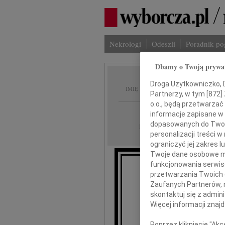
Nekrologi
Odeszli
Poradnik p
Dbamy o Twoją prywa
Barbar
Droga Użytkowniczko, Dr
IMIĘ I NAZWISKO:
Partnerzy, w tym [
872
]
o.o., będą przetwarzać 
Łódź
REGION:
informacje zapisane w
dopasowanych do Twoich
18.01.2014
DATA EMISJI:
personalizacji treści 
ograniczyć jej zakres
Twoje dane osobowe mo
funkcjonowania serwisó
Wszystkim tym, kt
przetwarzania Twoich da
kondolencje oraz u
Zaufanych Partnerów, 
skontaktuj się z admin
Więcej informacji znaj
Poprzez kliknięcie "Ak