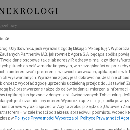
ogrzebowy
tność
Szukaj
a Bartkiewicz
ogi Użytkowniku, jeśli wyrazisz zgodę klikając "Akceptuję", Wyborcza sp
Imię i na
 Zaufanych Partnerów IAB, jak również Agora S.A. będąca spółką powi
Twoje dane osobowe takie jak adresy IP, adresy e-mail czy identyfikato
 tych plikach do celów marketingowych, w szczególności na potrzeby 
 zainteresowań i preferencji w swoich serwisach, aplikacjach i w Int
w nich wyświetlanych. Wyrażenie zgody jest dobrowolne. Jeśli nie chce
INNE NE
 lub chcesz wycofać zgodę uprzednio udzieloną przejdź do „Ustawień
Czesł
gą być przetwarzane także do celów badania i mierzenia informacji
Z głę
w i aplikacji lub łączone z danymi dot. świadczonych Tobie usług. Jeś
órzy wsparli nas słowami otuchy, nadesłali
Andrz
nych jest uzasadniony interes Wyborcza sp. z o.o., jej spółki powiąza
W dni
czestniczyli w uroczystościach pogrzebowych
masz prawo wyrazić sprzeciw. Aby to zrobić przejdź do „Ustawień Z
Marek
istratorem – w zależności od zakresu sprzeciwu i podmiotu, wobec któ
i pożegnali naszą Mamę
Z głę
dziesz w
Polityce Prywatności Wyborcza.pl
i
Polityce Prywatności Agor
Barto
Dzisia
ceptuję" wyrażasz zgodę na zainstalowanie i przechowywanie plików t