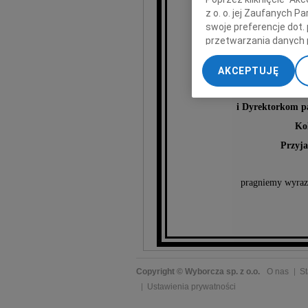
z o. o. jej Zaufanych 
swoje preferencje dot.
Barb
przetwarzania danych 
„Ustawienia zaawansow
AKCEPTUJĘ
My, nasi Zaufani Part
Rodzinie,
dokładnych danych geol
i Dyrektorkom pa
Przechowywanie informa
treści, badnie odbiorcó
Ko
Przyj
pragniemy wyrazi
Copyright © Wyborcza sp. z o.o.
O nas
St
Ustawienia prywatności