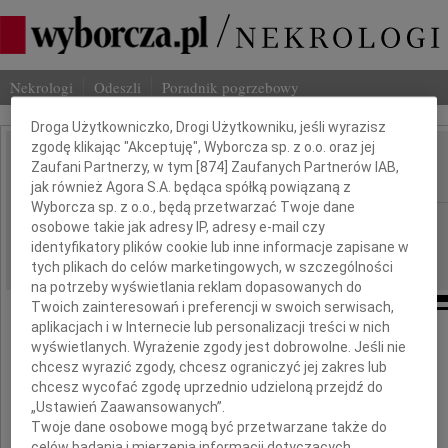
Nekrologi
Odeszli
Poradnik pogrzebowy
Dbamy o Twoją prywatność
Droga Użytkowniczko, Drogi Użytkowniku, jeśli wyrazisz
zgodę klikając "Akceptuję", Wyborcza sp. z o.o. oraz jej
Jacek Karpiński
Zaufani Partnerzy, w tym [
874
] Zaufanych Partnerów IAB,
IMIĘ I NAZWISKO:
jak również Agora S.A. będąca spółką powiązaną z
Wyborcza sp. z o.o., będą przetwarzać Twoje dane
Warszawa
REGION:
osobowe takie jak adresy IP, adresy e-mail czy
identyfikatory plików cookie lub inne informacje zapisane w
25.02.2010
DATA EMISJI:
tych plikach do celów marketingowych, w szczególności
na potrzeby wyświetlania reklam dopasowanych do
Twoich zainteresowań i preferencji w swoich serwisach,
aplikacjach i w Internecie lub personalizacji treści w nich
Z wielkim żalem zawiadamiamy,
wyświetlanych. Wyrażenie zgody jest dobrowolne. Jeśli nie
że dnia 21 lutego 2010 roku we Wrocławiu
chcesz wyrazić zgody, chcesz ograniczyć jej zakres lub
zmarł w wieku 82 lat nasz Kolega
chcesz wycofać zgodę uprzednio udzieloną przejdź do
„Ustawień Zaawansowanych”.
Twoje dane osobowe mogą być przetwarzane także do
celów badania i mierzenia informacji dotyczących