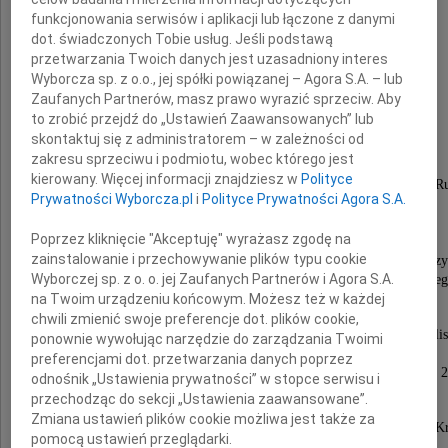
funkcjonowania serwisów i aplikacji lub łączone z danymi
dot. świadczonych Tobie usług. Jeśli podstawą
ppor. WP
przetwarzania Twoich danych jest uzasadniony interes
Wyborcza sp. z o.o., jej spółki powiązanej – Agora S.A. – lub
Jacek Karpiński
Zaufanych Partnerów, masz prawo wyrazić sprzeciw. Aby
to zrobić przejdź do „Ustawień Zaawansowanych” lub
skontaktuj się z administratorem – w zależności od
pseudonim "Jacek"
zakresu sprzeciwu i podmiotu, wobec którego jest
kierowany. Więcej informacji znajdziesz w
Polityce
żołnierz Plutonu "Alek", potem "Sad", Kompanii "R
Prywatności Wyborcza.pl
i
Polityce Prywatności Agora S.A.
Batalionu "Zośka" od chwili jego powstania,
od 1940 roku w Szarych Szeregach,
Poprzez kliknięcie "Akceptuję" wyrażasz zgodę na
w Oddziale Specjalnym "Jerzy" AK
zainstalowanie i przechowywanie plików typu cookie
magazynier i instruktor broni, uczestnik akcji w Siecz
Wyborczej sp. z o. o. jej Zaufanych Partnerów i Agora S.A.
ciężko ranny na początku Powstania Warszawskieg
na Twoim urządzeniu końcowym. Możesz też w każdej
inwalida wojenny.
chwili zmienić swoje preferencje dot. plików cookie,
Mgr inż. elektroniki, wybitny i zasłużony specjalis
ponownie wywołując narzędzie do zarządzania Twoimi
od maszyn cyfrowych oraz informatyki,
preferencjami dot. przetwarzania danych poprzez
zwłaszcza konstrukcji mikrokomputerów, m.in. K 2
odnośnik „Ustawienia prywatności” w stopce serwisu i
wynalazca, autor 8 patentów.
przechodząc do sekcji „Ustawienia zaawansowane”.
Zmiana ustawień plików cookie możliwa jest także za
Uhonorowany Krzyżem Walecznych, Krzyżem Armii Kr
pomocą ustawień przeglądarki.
Warszawskim Krzyżem Powstańczym,