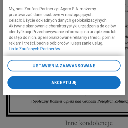
Krzyżem Oficerskim Orderu Odrodzenia Polski,
My, nasi Zaufani Partnerzy i Agora S.A. możemy
Odznaką "Zasłużony dla Miasta Warszawy" i "Wrocł
przetwarzać dane osobowe w następujących
oraz innymi odznaczeniami.
celach:
Użycie dokładnych danych geolokalizacyjnych.
Aktywne skanowanie charakterystyki urządzenia do celów
Uroczystość pogrzebowa dnia 26 lutego 2010 rok
identyfikacji. Przechowywanie informacji na urządzeniu lub
rozpocznie się o godzinie 12.00 mszą świętą
w Katedrze Polowej WP, skąd trumna zostanie przewi
dostęp do nich. Spersonalizowane reklamy i treści, pomiar
na godzinę 13.15 na Cmentarz Ewangelicko-Reform
reklam i treści, badnie odbiorców i ulepszanie usług.
przy ulicy Żytniej 42 i złożona w grobie rodzinny
Lista Zaufanych Partnerów
Łączymy się w bólu z
USTAWIENIA ZAAWANSOWANE
Rodziną Zmarłego
AKCEPTUJĘ
Środowisko Żołnierzy Batalionu "Zośka" AK
i Społeczny Komitet Opieki nad Grobami Poległych Żołnierz
Inne kondolencje