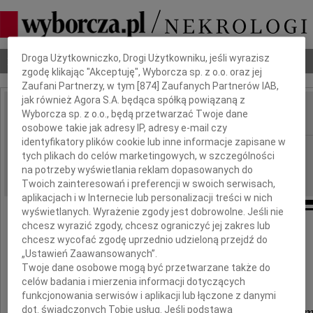
Dbamy o Twoją prywatność
Droga Użytkowniczko, Drogi Użytkowniku, jeśli wyrazisz
Nekrologi
Odeszli
Poradnik pogrzebowy
zgodę klikając "Akceptuję", Wyborcza sp. z o.o. oraz jej
Zaufani Partnerzy, w tym [
874
] Zaufanych Partnerów IAB,
jak również Agora S.A. będąca spółką powiązaną z
Wyborcza sp. z o.o., będą przetwarzać Twoje dane
IMIĘ I NAZWISKO:
osobowe takie jak adresy IP, adresy e-mail czy
identyfikatory plików cookie lub inne informacje zapisane w
Częstochowa
REGION:
tych plikach do celów marketingowych, w szczególności
11.01.2014
na potrzeby wyświetlania reklam dopasowanych do
DATA EMISJI:
Twoich zainteresowań i preferencji w swoich serwisach,
aplikacjach i w Internecie lub personalizacji treści w nich
wyświetlanych. Wyrażenie zgody jest dobrowolne. Jeśli nie
chcesz wyrazić zgody, chcesz ograniczyć jej zakres lub
chcesz wycofać zgodę uprzednio udzieloną przejdź do
Wyrazy głębokiego współczucia
„Ustawień Zaawansowanych”.
Twoje dane osobowe mogą być przetwarzane także do
Panu
celów badania i mierzenia informacji dotyczących
funkcjonowania serwisów i aplikacji lub łączone z danymi
dr. Bronisławowi Morawieckie
dot. świadczonych Tobie usług. Jeśli podstawą