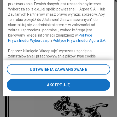
przetwarzania Twoich danych jest uzasadniony interes
Wyborcza sp. z o.o., jej spółki powiązanej – Agora S.A. – lub
Zaufanych Partnerów, masz prawo wyrazić sprzeciw. Aby
z powodu śmierci
to zrobić przejdź do „Ustawień Zaawansowanych” lub
skontaktuj się z administratorem – w zależności od
zakresu sprzeciwu i podmiotu, wobec którego jest
Mamy
kierowany. Więcej informacji znajdziesz w
Polityce
Prywatności Wyborcza.pl
i
Polityce Prywatności Agora S.A.
Poprzez kliknięcie "Akceptuję" wyrażasz zgodę na
składają
zainstalowanie i przechowywanie plików typu cookie
Wyborczej sp. z o. o. jej Zaufanych Partnerów i Agora S.A.
na Twoim urządzeniu końcowym. Możesz też w każdej
Ewa, Michalina, Jadwiga i Andrzej
USTAWIENIA ZAAWANSOWANE
chwili zmienić swoje preferencje dot. plików cookie,
ponownie wywołując narzędzie do zarządzania Twoimi
preferencjami dot. przetwarzania danych poprzez
AKCEPTUJĘ
odnośnik „Ustawienia prywatności” w stopce serwisu i
przechodząc do sekcji „Ustawienia zaawansowane”.
Zmiana ustawień plików cookie możliwa jest także za
pomocą ustawień przeglądarki.
My, nasi Zaufani Partnerzy i Agora S.A. możemy