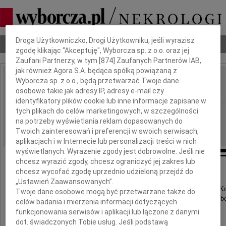
Dbamy o Twoją prywatność
Droga Użytkowniczko, Drogi Użytkowniku, jeśli wyrazisz
Nekrologi
Odeszli
Poradnik pogrzebowy
zgodę klikając "Akceptuję", Wyborcza sp. z o.o. oraz jej
Zaufani Partnerzy, w tym [
874
] Zaufanych Partnerów IAB,
jak również Agora S.A. będąca spółką powiązaną z
Wyborcza sp. z o.o., będą przetwarzać Twoje dane
Halina Szymanek
IMIĘ I NAZWISKO:
osobowe takie jak adresy IP, adresy e-mail czy
identyfikatory plików cookie lub inne informacje zapisane w
tych plikach do celów marketingowych, w szczególności
Częstochowa
REGION:
na potrzeby wyświetlania reklam dopasowanych do
10.01.2014
DATA EMISJI:
Twoich zainteresowań i preferencji w swoich serwisach,
aplikacjach i w Internecie lub personalizacji treści w nich
wyświetlanych. Wyrażenie zgody jest dobrowolne. Jeśli nie
chcesz wyrazić zgody, chcesz ograniczyć jej zakres lub
chcesz wycofać zgodę uprzednio udzieloną przejdź do
Z głębokim żalem zawiadamiamy,
„Ustawień Zaawansowanych”.
że w dniu 6 stycznia 2014 roku, w święto Trzech Kr
Twoje dane osobowe mogą być przetwarzane także do
zmarła w wieku 88 lat nasza kochana Mama i Babc
celów badania i mierzenia informacji dotyczących
funkcjonowania serwisów i aplikacji lub łączone z danymi
dot. świadczonych Tobie usług. Jeśli podstawą