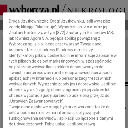
Dbamy o Twoją prywatność
Droga Użytkowniczko, Drogi Użytkowniku, jeśli wyrazisz
Nekrologi
Odeszli
Poradnik pogrzebowy
zgodę klikając "Akceptuję", Wyborcza sp. z o.o. oraz jej
Zaufani Partnerzy, w tym [
872
] Zaufanych Partnerów IAB,
jak również Agora S.A. będąca spółką powiązaną z
Wyborcza sp. z o.o., będą przetwarzać Twoje dane
osobowe takie jak adresy IP, adresy e-mail czy
IMIĘ I NAZWISKO:
identyfikatory plików cookie lub inne informacje zapisane w
Częstochowa
tych plikach do celów marketingowych, w szczególności
REGION:
na potrzeby wyświetlania reklam dopasowanych do
10.01.2014
DATA EMISJI:
Twoich zainteresowań i preferencji w swoich serwisach,
aplikacjach i w Internecie lub personalizacji treści w nich
wyświetlanych. Wyrażenie zgody jest dobrowolne. Jeśli nie
chcesz wyrazić zgody, chcesz ograniczyć jej zakres lub
chcesz wycofać zgodę uprzednio udzieloną przejdź do
Panu
„Ustawień Zaawansowanych”.
Tomaszowi Pietrzykowskiemu
Twoje dane osobowe mogą być przetwarzane także do
celów badania i mierzenia informacji dotyczących
funkcjonowania serwisów i aplikacji lub łączone z danymi
dot. świadczonych Tobie usług. Jeśli podstawą
wyrazy głębokiego współczucia