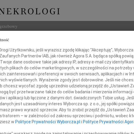
ogrzebowy
tność
Szukaj
 Rudziecki
ogi Użytkowniku, jeśli wyrazisz zgodę klikając "Akceptuję", Wyborcza sp
Imię i na
 Zaufanych Partnerów IAB, jak również Agora S.A. będąca spółką powi
Twoje dane osobowe takie jak adresy IP, adresy e-mail czy identyfikato
 tych plikach do celów marketingowych, w szczególności na potrzeby 
 zainteresowań i preferencji w swoich serwisach, aplikacjach i w Int
w nich wyświetlanych. Wyrażenie zgody jest dobrowolne. Jeśli nie chce
INNE NE
 lub chcesz wycofać zgodę uprzednio udzieloną przejdź do „Ustawień
Bogus
gą być przetwarzane także do celów badania i mierzenia informacji
Z żal
w i aplikacji lub łączone z danymi dot. świadczonych Tobie usług. Jeś
Miros
ębokim żalem zawiadamiamy,
nych jest uzasadniony interes Wyborcza sp. z o.o., jej spółki powiąza
Z głę
 stycznia 2014 roku odszedł od nas
masz prawo wyrazić sprzeciw. Aby to zrobić przejdź do „Ustawień Z
Stani
Mąż, Ojciec, Dziadek i Pradziadek
istratorem – w zależności od zakresu sprzeciwu i podmiotu, wobec któ
"Kto w
dziesz w
Polityce Prywatności Wyborcza.pl
i
Polityce Prywatności Agor
Maria
Dnia 
ceptuję" wyrażasz zgodę na zainstalowanie i przechowywanie plików t