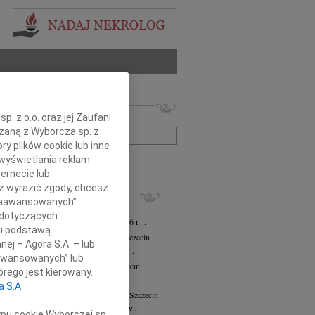
 nekrologów i wspomnień
. z o.o. oraz jej Zaufani
zwisko lub numer ogłoszenia:
ązaną z Wyborcza sp. z
ry plików cookie lub inne
wyświetlania reklam
+ szukanie zaawansowane
ernecie lub
sz wyrazić zgody, chcesz
KROLOGI
 Zaawansowanych”.
ław Wierzbicki
03.08.2026
Szczecin
 dotyczących
em zawiadamiamy, że w dniu 25.07.2026 r....
li podstawą
ława Włodarczak-Siuda
29.07.2026
Szczecin
nej – Agora S.A. – lub
bokim żalem zawiadamiamy, że dnia 26...
aawansowanych” lub
sław Strabel
wiek: 90
20.07.2026
Szczecin
rego jest kierowany.
 sercach bliskich żyje, nie umiera"...
a S.A.
 Nekanda-Trepka
wiek: 80
04.05.2026
Szczecin
26 kwietnia 2026 roku odeszła do nas w...
ypu cookie Wyborczej sp.