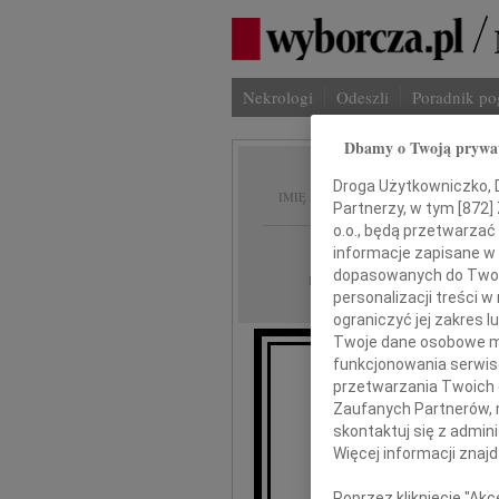
Nekrologi
Odeszli
Poradnik p
Dbamy o Twoją prywa
Antoni
Droga Użytkowniczko, Dr
IMIĘ I NAZWISKO:
Partnerzy, w tym [
872
]
o.o., będą przetwarzać 
Szczecin
REGION:
informacje zapisane w
dopasowanych do Twoich
09.01.2014
DATA EMISJI:
personalizacji treści 
ograniczyć jej zakres
Twoje dane osobowe mo
funkcjonowania serwisó
Z gł
przetwarzania Twoich da
że dnia 5
Zaufanych Partnerów, 
ukochany 
skontaktuj się z admin
Więcej informacji znaj
Poprzez kliknięcie "Ak