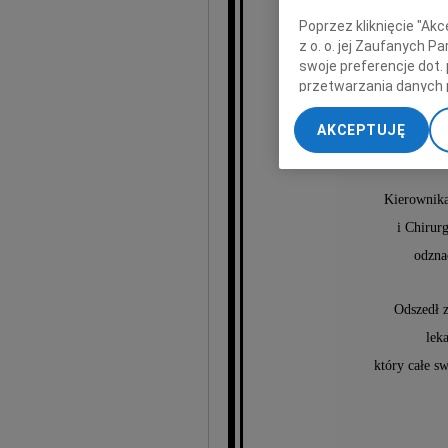
Poprzez kliknięcie "Ak
z o. o. jej Zaufanych 
Bia
swoje preferencje dot.
przetwarzania danych 
„Ustawienia zaawansow
AKCEPTUJĘ
związanej z
My, nasi Zaufani Part
dokładnych danych geol
Przechowywanie informa
Kierownika
treści, badnie odbiorcó
i Chirur
odzna
Odszedł 
lek
który całe s