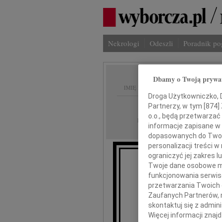
Nekrologi
Odeszli
Poradnik p
Dbamy o Twoją prywa
IMIĘ I NAZWISKO:
Droga Użytkowniczko, Dr
Warszawa
Partnerzy, w tym [
874
]
REGION:
o.o., będą przetwarzać 
18.06.2009
DATA EMISJI:
informacje zapisane w
dopasowanych do Twoich
personalizacji treści 
ograniczyć jej zakres
Twoje dane osobowe mo
funkcjonowania serwisó
Z wielkim smu
przetwarzania Twoich da
Zaufanych Partnerów, 
skontaktuj się z admin
pr
Więcej informacji znaj