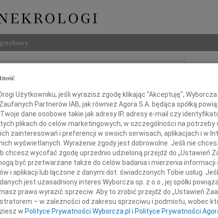
ogrzebowy
Szukaj
tność
Imię i na
ogi Użytkowniku, jeśli wyrazisz zgodę klikając "Akceptuję", Wyborcza sp
 Zaufanych Partnerów IAB, jak również Agora S.A. będąca spółką powi
Twoje dane osobowe takie jak adresy IP, adresy e-mail czy identyfikato
 tych plikach do celów marketingowych, w szczególności na potrzeby 
INNE NE
 zainteresowań i preferencji w swoich serwisach, aplikacjach i w Int
w nich wyświetlanych. Wyrażenie zgody jest dobrowolne. Jeśli nie chce
Asia
 lub chcesz wycofać zgodę uprzednio udzieloną przejdź do „Ustawień
Asia 
gą być przetwarzane także do celów badania i mierzenia informacji
Małgo
w i aplikacji lub łączone z danymi dot. świadczonych Tobie usług. Jeś
tkiem przyjęliśmy wiadomość o śmierci
Z żal
nych jest uzasadniony interes Wyborcza sp. z o.o., jej spółki powiąza
Janus
masz prawo wyrazić sprzeciw. Aby to zrobić przejdź do „Ustawień Z
Janus
istratorem – w zależności od zakresu sprzeciwu i podmiotu, wobec któ
Wacła
of. dr hab. n. med.
dziesz w
Polityce Prywatności Wyborcza.pl
i
Polityce Prywatności Agor
W dni