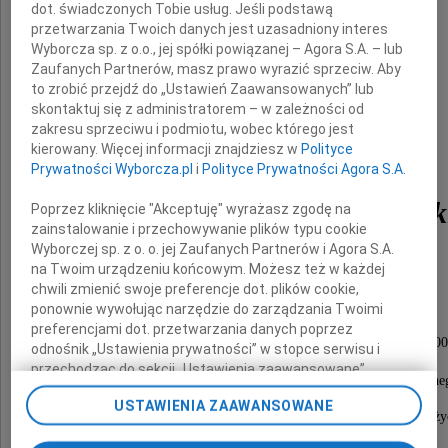
dot. świadczonych Tobie usług. Jeśli podstawą
po wieloletniej walce z chorobą,
przetwarzania Twoich danych jest uzasadniony interes
zasnął w Panu
Wyborcza sp. z o.o., jej spółki powiązanej – Agora S.A. – lub
opatrzony świętymi sakramentami
Zaufanych Partnerów, masz prawo wyrazić sprzeciw. Aby
to zrobić przejdź do „Ustawień Zaawansowanych” lub
skontaktuj się z administratorem – w zależności od
zakresu sprzeciwu i podmiotu, wobec którego jest
kierowany. Więcej informacji znajdziesz w
Polityce
Prywatności Wyborcza.pl
i
Polityce Prywatności Agora S.A.
Franciszek Malinowsk
Poprzez kliknięcie "Akceptuję" wyrażasz zgodę na
zainstalowanie i przechowywanie plików typu cookie
Wyborczej sp. z o. o. jej Zaufanych Partnerów i Agora S.A.
dziennikarz
Nasz najukochańszy Mąż, Ojciec i Dziadek.
na Twoim urządzeniu końcowym. Możesz też w każdej
Dobry Człowiek.
chwili zmienić swoje preferencje dot. plików cookie,
ponownie wywołując narzędzie do zarządzania Twoimi
Nabożeństwo żałobne zostanie odprawione
preferencjami dot. przetwarzania danych poprzez
w piątek 10 stycznia 2014 roku o godzinie 12.00
odnośnik „Ustawienia prywatności” w stopce serwisu i
w kaplicy na cmentarzu przy ulicy Lipowej,
przechodząc do sekcji „Ustawienia zaawansowane”.
po czym nastąpi odprowadzenie do grobu rodzinne
Zmiana ustawień plików cookie możliwa jest także za
USTAWIENIA ZAAWANSOWANE
pomocą ustawień przeglądarki.
Pogrążeni w żałobie, dziękując Bogu za dar Jego ży
proszą o modlitwę