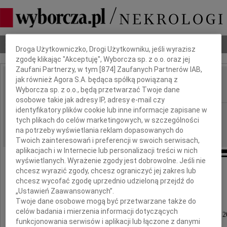
Dbamy o Twoją prywatność
Nekrologi
Odeszli
Poradnik pogrzebowy
Droga Użytkowniczko, Drogi Użytkowniku, jeśli wyrazisz
zgodę klikając "Akceptuję", Wyborcza sp. z o.o. oraz jej
Zaufani Partnerzy, w tym [
874
] Zaufanych Partnerów IAB,
jak również Agora S.A. będąca spółką powiązaną z
Franciszek Malinowski
IMIĘ I NAZWISKO:
Wyborcza sp. z o.o., będą przetwarzać Twoje dane
osobowe takie jak adresy IP, adresy e-mail czy
identyfikatory plików cookie lub inne informacje zapisane w
Lublin
REGION:
tych plikach do celów marketingowych, w szczególności
07.01.2014
DATA EMISJI:
na potrzeby wyświetlania reklam dopasowanych do
Twoich zainteresowań i preferencji w swoich serwisach,
aplikacjach i w Internecie lub personalizacji treści w nich
wyświetlanych. Wyrażenie zgody jest dobrowolne. Jeśli nie
chcesz wyrazić zgody, chcesz ograniczyć jej zakres lub
"Pan światłem i zbawieniem moim:
chcesz wycofać zgodę uprzednio udzieloną przejdź do
„Ustawień Zaawansowanych”.
kogóż mam się lękać?" (Ps. 27)
Twoje dane osobowe mogą być przetwarzane także do
celów badania i mierzenia informacji dotyczących
Z głębokim bólem zawiadamiamy, że w dniu 2 stycznia 2
funkcjonowania serwisów i aplikacji lub łączone z danymi
w wieku 82 lat,