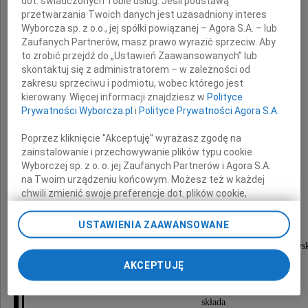
dot. świadczonych Tobie usług. Jeśli podstawą
Psalm 32
przetwarzania Twoich danych jest uzasadniony interes
Wyborcza sp. z o.o., jej spółki powiązanej – Agora S.A. – lub
Zaufanych Partnerów, masz prawo wyrazić sprzeciw. Aby
Wyrazy serdecznego współczucia
to zrobić przejdź do „Ustawień Zaawansowanych” lub
dla wszystkich zasmuconych śmiercią
skontaktuj się z administratorem – w zależności od
zakresu sprzeciwu i podmiotu, wobec którego jest
kierowany. Więcej informacji znajdziesz w
Polityce
Prywatności Wyborcza.pl
i
Polityce Prywatności Agora S.A.
Poprzez kliknięcie "Akceptuję" wyrażasz zgodę na
zainstalowanie i przechowywanie plików typu cookie
Wyborczej sp. z o. o. jej Zaufanych Partnerów i Agora S.A.
Henryka Molendy
na Twoim urządzeniu końcowym. Możesz też w każdej
chwili zmienić swoje preferencje dot. plików cookie,
ponownie wywołując narzędzie do zarządzania Twoimi
preferencjami dot. przetwarzania danych poprzez
USTAWIENIA ZAAWANSOWANE
Profesora i wieloletniego Wicedyrektora
odnośnik „Ustawienia prywatności” w stopce serwisu i
VI Liceum Ogólnokształcącego im. Jana Kochanows
przechodząc do sekcji „Ustawienia zaawansowane”.
Zmiana ustawień plików cookie możliwa jest także za
AKCEPTUJĘ
w Radomiu
pomocą ustawień przeglądarki.
składa
My, nasi Zaufani Partnerzy i Agora S.A. możemy