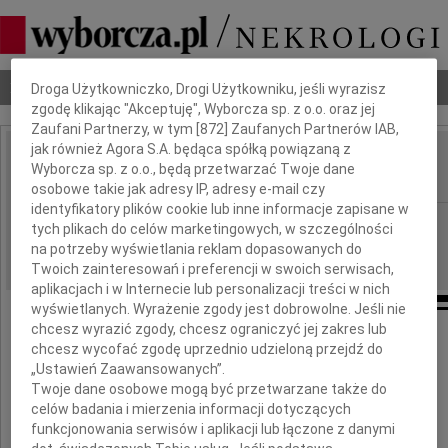
Dbamy o Twoją prywatność
Nekrologi
Odeszli
Poradnik pogrzebowy
Droga Użytkowniczko, Drogi Użytkowniku, jeśli wyrazisz
zgodę klikając "Akceptuję", Wyborcza sp. z o.o. oraz jej
Zaufani Partnerzy, w tym [
872
] Zaufanych Partnerów IAB,
jak również Agora S.A. będąca spółką powiązaną z
Henryk Molenda
Wyborcza sp. z o.o., będą przetwarzać Twoje dane
IMIĘ I NAZWISKO:
osobowe takie jak adresy IP, adresy e-mail czy
identyfikatory plików cookie lub inne informacje zapisane w
Radom
REGION:
tych plikach do celów marketingowych, w szczególności
na potrzeby wyświetlania reklam dopasowanych do
28.12.2013
DATA EMISJI:
Twoich zainteresowań i preferencji w swoich serwisach,
aplikacjach i w Internecie lub personalizacji treści w nich
wyświetlanych. Wyrażenie zgody jest dobrowolne. Jeśli nie
chcesz wyrazić zgody, chcesz ograniczyć jej zakres lub
chcesz wycofać zgodę uprzednio udzieloną przejdź do
"Szczęśliwy, komu grzechy odpuszczono
„Ustawień Zaawansowanych”.
I w niepamięci złości ponurzono.
Twoje dane osobowe mogą być przetwarzane także do
Szczęśliwy, komu nie przyczetł Pan wady
celów badania i mierzenia informacji dotyczących
funkcjonowania serwisów i aplikacji lub łączone z danymi
Ani się żadnej w nim domacał zdrady"