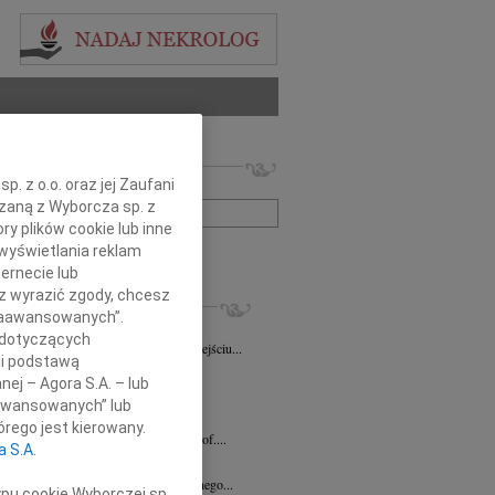
 nekrologów i wspomnień
. z o.o. oraz jej Zaufani
zwisko lub numer ogłoszenia:
ązaną z Wyborcza sp. z
ry plików cookie lub inne
wyświetlania reklam
+ szukanie zaawansowane
ernecie lub
sz wyrazić zgody, chcesz
KROLOGI
 Zaawansowanych”.
la Gasin
08.04.2026
Bydgoszcz
 dotyczących
wymownym żalem zawiadamiamy o odejściu...
li podstawą
a Stępkowska
29.01.2026
nej – Agora S.A. – lub
a Danka Stępkowska Torunianka,...
aawansowanych” lub
k Woźny
30.12.2025
Bydgoszcz
rego jest kierowany.
em przyjęliśmy wiadomość o śmierci prof....
a S.A.
ław Durlak
16.12.2025
Bydgoszcz
rwszą rocznicę śmierci naszego kochanego...
ypu cookie Wyborczej sp.