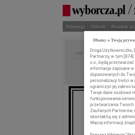
Nekrologi
Odeszli
Poradnik p
Dbamy o Twoją prywa
Droga Użytkowniczko, Dr
IMIĘ I NAZWISKO:
Partnerzy, w tym [
874
]
o.o., będą przetwarzać 
Bydgoszcz
REGION:
informacje zapisane w
24.02.2010
DATA EMISJI:
dopasowanych do Twoich
personalizacji treści 
ograniczyć jej zakres
Twoje dane osobowe mo
funkcjonowania serwisó
Wal
przetwarzania Twoich da
Zaufanych Partnerów, 
skontaktuj się z admin
zastępcy dyrekt
Więcej informacji znaj
Poprzez kliknięcie "Ak