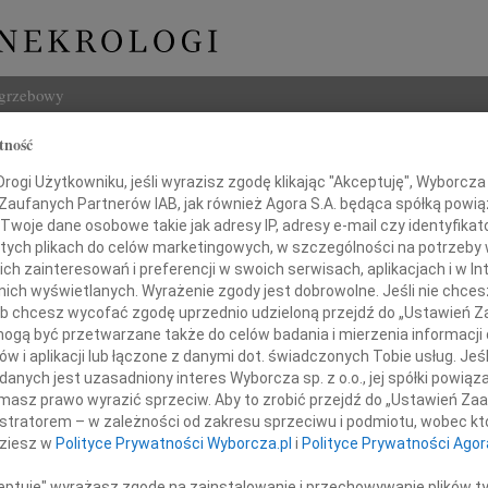
ogrzebowy
tność
Szukaj
ogi Użytkowniku, jeśli wyrazisz zgodę klikając "Akceptuję", Wyborcza sp
Imię i na
 Zaufanych Partnerów IAB, jak również Agora S.A. będąca spółką powi
Twoje dane osobowe takie jak adresy IP, adresy e-mail czy identyfikato
 tych plikach do celów marketingowych, w szczególności na potrzeby 
 zainteresowań i preferencji w swoich serwisach, aplikacjach i w Int
w nich wyświetlanych. Wyrażenie zgody jest dobrowolne. Jeśli nie chce
INNE NE
 lub chcesz wycofać zgodę uprzednio udzieloną przejdź do „Ustawień
Izabe
gą być przetwarzane także do celów badania i mierzenia informacji
Z nie
w i aplikacji lub łączone z danymi dot. świadczonych Tobie usług. Jeś
Danut
demarowi Winterowi
nych jest uzasadniony interes Wyborcza sp. z o.o., jej spółki powiąza
Zmarł
masz prawo wyrazić sprzeciw. Aby to zrobić przejdź do „Ustawień Z
Jace
istratorem – w zależności od zakresu sprzeciwu i podmiotu, wobec któ
ora Wydziału Uprawnień Komunikacyjnych
Z żal
dziesz w
Polityce Prywatności Wyborcza.pl
i
Polityce Prywatności Agor
Urzędu Miasta
Boles
W pie
ceptuję" wyrażasz zgodę na zainstalowanie i przechowywanie plików t