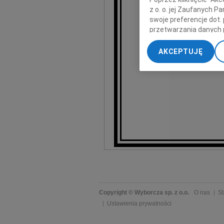
z o. o. jej Zaufanych 
wyrazy głęb
swoje preferencje dot.
przetwarzania danych 
„Ustawienia zaawansow
AKCEPTUJĘ
My, nasi Zaufani Part
dokładnych danych geol
Przechowywanie informa
treści, badnie odbiorcó
Copyright © Wyborcza sp. z o.o.
O nas
St
Ustawienia prywatności