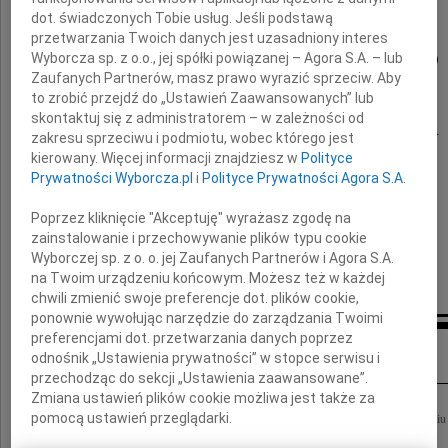
dr. hab.
dot. świadczonych Tobie usług. Jeśli podstawą
przetwarzania Twoich danych jest uzasadniony interes
Tadeusza Szurskiego
Wyborcza sp. z o.o., jej spółki powiązanej – Agora S.A. – lub
Zaufanych Partnerów, masz prawo wyrazić sprzeciw. Aby
to zrobić przejdź do „Ustawień Zaawansowanych” lub
wieloletniego koordynatora
skontaktuj się z administratorem – w zależności od
Zespołu Radców Prawnych firmy "Elektrim?.
zakresu sprzeciwu i podmiotu, wobec którego jest
kierowany. Więcej informacji znajdziesz w
Polityce
Najbliższym
Prywatności Wyborcza.pl
i
Polityce Prywatności Agora S.A.
Poprzez kliknięcie "Akceptuję" wyrażasz zgodę na
składam wyrazy współczucia
zainstalowanie i przechowywanie plików typu cookie
Wyborczej sp. z o. o. jej Zaufanych Partnerów i Agora S.A.
Jacek Marek Walczykowski
na Twoim urządzeniu końcowym. Możesz też w każdej
chwili zmienić swoje preferencje dot. plików cookie,
ponownie wywołując narzędzie do zarządzania Twoimi
preferencjami dot. przetwarzania danych poprzez
Inne kondolencje
odnośnik „Ustawienia prywatności” w stopce serwisu i
przechodząc do sekcji „Ustawienia zaawansowane”.
Zmiana ustawień plików cookie możliwa jest także za
Okręgowa Rada Adwokacka w Warszawie zawiadamia z głębokim żalem, że w dniu 1
pomocą ustawień przeglądarki.
Tadeusz Szurski adwokat Cześć Jego pamięci!