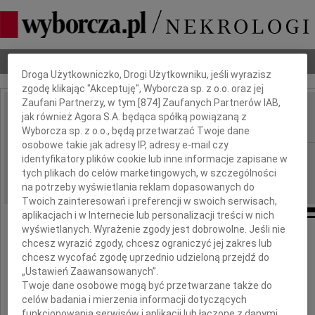
Dbamy o Twoją prywatność
Nekrologi
Odeszli
Poradnik pogrzebowy
Droga Użytkowniczko, Drogi Użytkowniku, jeśli wyrazisz
zgodę klikając "Akceptuję", Wyborcza sp. z o.o. oraz jej
Zaufani Partnerzy, w tym [
874
] Zaufanych Partnerów IAB,
Tadeusz Szurski
jak również Agora S.A. będąca spółką powiązaną z
IMIĘ I NAZWISKO:
Wyborcza sp. z o.o., będą przetwarzać Twoje dane
osobowe takie jak adresy IP, adresy e-mail czy
Warszawa
REGION:
identyfikatory plików cookie lub inne informacje zapisane w
tych plikach do celów marketingowych, w szczególności
24.02.2010
DATA EMISJI:
na potrzeby wyświetlania reklam dopasowanych do
Twoich zainteresowań i preferencji w swoich serwisach,
aplikacjach i w Internecie lub personalizacji treści w nich
wyświetlanych. Wyrażenie zgody jest dobrowolne. Jeśli nie
Żegnam mojego Nauczyciela i Mentora
chcesz wyrazić zgody, chcesz ograniczyć jej zakres lub
chcesz wycofać zgodę uprzednio udzieloną przejdź do
„Ustawień Zaawansowanych”.
Twoje dane osobowe mogą być przetwarzane także do
celów badania i mierzenia informacji dotyczących
funkcjonowania serwisów i aplikacji lub łączone z danymi