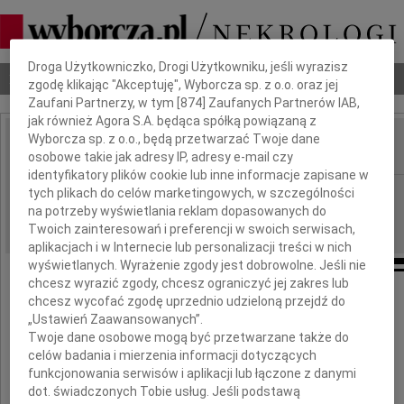
Dbamy o Twoją prywatność
Droga Użytkowniczko, Drogi Użytkowniku, jeśli wyrazisz
Nekrologi
Odeszli
Poradnik pogrzebowy
zgodę klikając "Akceptuję", Wyborcza sp. z o.o. oraz jej
Zaufani Partnerzy, w tym [
874
] Zaufanych Partnerów IAB,
jak również Agora S.A. będąca spółką powiązaną z
Wyborcza sp. z o.o., będą przetwarzać Twoje dane
osobowe takie jak adresy IP, adresy e-mail czy
IMIĘ I NAZWISKO:
identyfikatory plików cookie lub inne informacje zapisane w
Bydgoszcz
tych plikach do celów marketingowych, w szczególności
REGION:
na potrzeby wyświetlania reklam dopasowanych do
18.06.2009
DATA EMISJI:
Twoich zainteresowań i preferencji w swoich serwisach,
aplikacjach i w Internecie lub personalizacji treści w nich
wyświetlanych. Wyrażenie zgody jest dobrowolne. Jeśli nie
chcesz wyrazić zgody, chcesz ograniczyć jej zakres lub
Dnia 15 czerwca 2009 roku odszedł od nas
chcesz wycofać zgodę uprzednio udzieloną przejdź do
długoletni pracownik a przede wszystkim
„Ustawień Zaawansowanych”.
nasz dobry Kolega
Twoje dane osobowe mogą być przetwarzane także do
celów badania i mierzenia informacji dotyczących
funkcjonowania serwisów i aplikacji lub łączone z danymi
Marek Figiel
dot. świadczonych Tobie usług. Jeśli podstawą