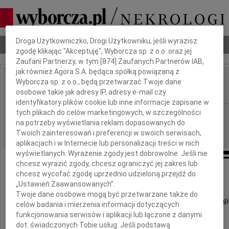
Dbamy o Twoją prywatność
Droga Użytkowniczko, Drogi Użytkowniku, jeśli wyrazisz
Nekrologi
Odeszli
Poradnik pogrzebowy
zgodę klikając "Akceptuję", Wyborcza sp. z o.o. oraz jej
Zaufani Partnerzy, w tym [
874
] Zaufanych Partnerów IAB,
jak również Agora S.A. będąca spółką powiązaną z
Wyborcza sp. z o.o., będą przetwarzać Twoje dane
Adam Pikorski
IMIĘ I NAZWISKO:
osobowe takie jak adresy IP, adresy e-mail czy
identyfikatory plików cookie lub inne informacje zapisane w
tych plikach do celów marketingowych, w szczególności
Częstochowa
REGION:
na potrzeby wyświetlania reklam dopasowanych do
27.12.2013
DATA EMISJI:
Twoich zainteresowań i preferencji w swoich serwisach,
aplikacjach i w Internecie lub personalizacji treści w nich
wyświetlanych. Wyrażenie zgody jest dobrowolne. Jeśli nie
chcesz wyrazić zgody, chcesz ograniczyć jej zakres lub
chcesz wycofać zgodę uprzednio udzieloną przejdź do
„Ustawień Zaawansowanych”.
Z głębokim żalem zawiadamiamy,
Twoje dane osobowe mogą być przetwarzane także do
że w dniu 21 grudnia 2013 roku zmarł śmiercią trag
celów badania i mierzenia informacji dotyczących
funkcjonowania serwisów i aplikacji lub łączone z danymi
dot. świadczonych Tobie usług. Jeśli podstawą