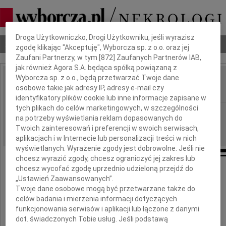
Dbamy o Twoją prywatność
Droga Użytkowniczko, Drogi Użytkowniku, jeśli wyrazisz
Nekrologi
Odeszli
Poradnik pogrzebowy
zgodę klikając "Akceptuję", Wyborcza sp. z o.o. oraz jej
Zaufani Partnerzy, w tym [
872
] Zaufanych Partnerów IAB,
jak również Agora S.A. będąca spółką powiązaną z
Wyborcza sp. z o.o., będą przetwarzać Twoje dane
Marek Jasiński
osobowe takie jak adresy IP, adresy e-mail czy
IMIĘ I NAZWISKO:
identyfikatory plików cookie lub inne informacje zapisane w
tych plikach do celów marketingowych, w szczególności
Bydgoszcz
REGION:
na potrzeby wyświetlania reklam dopasowanych do
23.02.2010
DATA EMISJI:
Twoich zainteresowań i preferencji w swoich serwisach,
aplikacjach i w Internecie lub personalizacji treści w nich
wyświetlanych. Wyrażenie zgody jest dobrowolne. Jeśli nie
chcesz wyrazić zgody, chcesz ograniczyć jej zakres lub
chcesz wycofać zgodę uprzednio udzieloną przejdź do
Z głębokim żalem żegnamy
„Ustawień Zaawansowanych”.
wybitnego kompozytora polskiego
Twoje dane osobowe mogą być przetwarzane także do
celów badania i mierzenia informacji dotyczących
Marka Jasińskiego
funkcjonowania serwisów i aplikacji lub łączone z danymi
dot. świadczonych Tobie usług. Jeśli podstawą