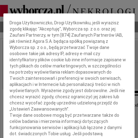
Dbamy o Twoją prywatność
Droga Użytkowniczko, Drogi Użytkowniku, jeśli wyrazisz
Nekrologi
Odeszli
Poradnik pogrzebowy
zgodę klikając "Akceptuję", Wyborcza sp. z o.o. oraz jej
Zaufani Partnerzy, w tym [
874
] Zaufanych Partnerów IAB,
jak również Agora S.A. będąca spółką powiązaną z
Wyborcza sp. z o.o., będą przetwarzać Twoje dane
Marek Jałowiecki
osobowe takie jak adresy IP, adresy e-mail czy
IMIĘ I NAZWISKO:
identyfikatory plików cookie lub inne informacje zapisane w
tych plikach do celów marketingowych, w szczególności
Częstochowa
REGION:
na potrzeby wyświetlania reklam dopasowanych do
20.12.2013
DATA EMISJI:
Twoich zainteresowań i preferencji w swoich serwisach,
aplikacjach i w Internecie lub personalizacji treści w nich
wyświetlanych. Wyrażenie zgody jest dobrowolne. Jeśli nie
chcesz wyrazić zgody, chcesz ograniczyć jej zakres lub
chcesz wycofać zgodę uprzednio udzieloną przejdź do
Wszystkim uczestnikom w ostatniej ziemskiej drod
„Ustawień Zaawansowanych”.
Twoje dane osobowe mogą być przetwarzane także do
celów badania i mierzenia informacji dotyczących
funkcjonowania serwisów i aplikacji lub łączone z danymi
dot. świadczonych Tobie usług. Jeśli podstawą