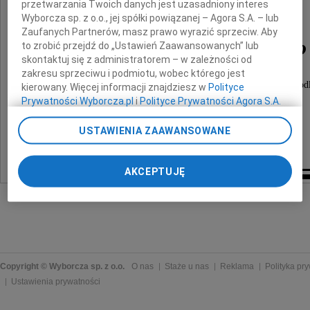
przetwarzania Twoich danych jest uzasadniony interes
Wyborcza sp. z o.o., jej spółki powiązanej – Agora S.A. – lub
Zaufanych Partnerów, masz prawo wyrazić sprzeciw. Aby
Marka Jałowieckiego
to zrobić przejdź do „Ustawień Zaawansowanych” lub
skontaktuj się z administratorem – w zależności od
zakresu sprzeciwu i podmiotu, wobec którego jest
za słowa pociechy, wsparcie duchowe i wspólną mod
kierowany. Więcej informacji znajdziesz w
Polityce
w tych bolesnych chwilach
Prywatności Wyborcza.pl
i
Polityce Prywatności Agora S.A.
serdecznie dziękuje
Poprzez kliknięcie "Akceptuję" wyrażasz zgodę na
USTAWIENIA ZAAWANSOWANE
zainstalowanie i przechowywanie plików typu cookie
najbliższa rodzina
Wyborczej sp. z o. o. jej Zaufanych Partnerów i Agora S.A.
na Twoim urządzeniu końcowym. Możesz też w każdej
AKCEPTUJĘ
chwili zmienić swoje preferencje dot. plików cookie,
ponownie wywołując narzędzie do zarządzania Twoimi
preferencjami dot. przetwarzania danych poprzez
odnośnik „Ustawienia prywatności” w stopce serwisu i
przechodząc do sekcji „Ustawienia zaawansowane”.
Zmiana ustawień plików cookie możliwa jest także za
pomocą ustawień przeglądarki.
Copyright © Wyborcza sp. z o.o.
O nas
Staże u nas
Reklama
Polityka pr
Ustawienia prywatności
My, nasi Zaufani Partnerzy i Agora S.A. możemy
przetwarzać dane osobowe w następujących