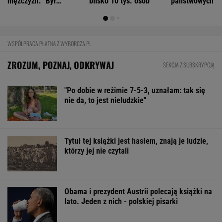
mężczyzn. "Był
blisko 10 tys. osób
państwowych
obserwowany"
WSPÓŁPRACA PŁATNA Z WYBORCZA.PL
ZROZUM, POZNAJ, ODKRYWAJ
SEKCJA Z SUBSKRYPCJĄ
"Po dobie w reżimie 7-5-3, uznałam: tak się
nie da, to jest nieludzkie"
Tytuł tej książki jest hasłem, znają je ludzie,
którzy jej nie czytali
Obama i prezydent Austrii polecają książki na
lato. Jeden z nich - polskiej pisarki