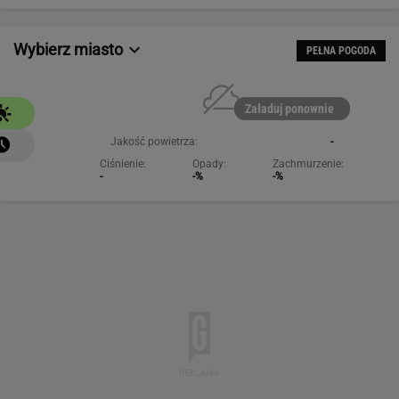
Wybierz miasto
PEŁNA POGODA
Załaduj ponownie
Jakość powietrza:
-
Ciśnienie:
Opady:
Zachmurzenie:
-
-%
-%