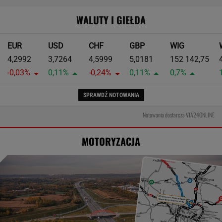
WALUTY I GIEŁDA
EUR
USD
CHF
GBP
WIG
4,2992
3,7264
4,5999
5,0181
152 142,75
-0,03%
0,11%
-0,24%
0,11%
0,7%
SPRAWDŹ NOTOWANIA
Notowania dostarcza VIA24ONLINE
MOTORYZACJA