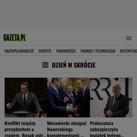
NAJPOPULARNIEJSZE
SPORT.PL
WIADOMOŚCI
FINANSE I TECHNOLOGIA
MOTORYZA
DZIEŃ W SKRÓCIE
Konflikt między
Morawiecki obsypał
Prokuratura
prezydentem a
Nawrockiego
zabezpieczyła
rządem. Bosak ostro
komplementami.
majątek byłego