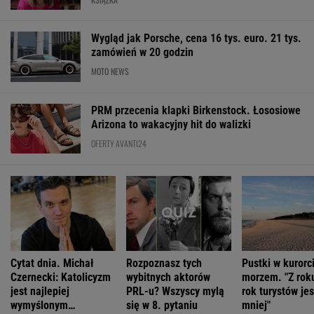
Wygląd jak Porsche, cena 16 tys. euro. 21 tys.
zamówień w 20 godzin
MOTO NEWS
PRM przecenia klapki Birkenstock. Łososiowe
Arizona to wakacyjny hit do walizki
OFERTY AVANTI24
Cytat dnia. Michał
Rozpoznasz tych
Pustki w kurorc
Czernecki: Katolicyzm
wybitnych aktorów
morzem. "Z rok
jest najlepiej
PRL-u? Wszyscy mylą
rok turystów jes
wymyślonym
się w 8. pytaniu
mniej"