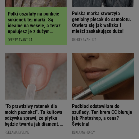
Polska marka stworzyła
Polki oszalały na punkcie
genialny plecak do samolotu.
sukienek tej marki. Są
Otwiera się jak walizka i
idealne na wesele, a teraz
mieści zaskakująco dużo!
upolujesz je z dużym
RABATEM
OFERTY AVANTI24
OFERTY AVANTI24
"To prawdziwy ratunek dla
Podkład odstawiłam do
moich paznokci". Ta kultowa
szuflady. Ten krem CC bluruje
odżywka sprawi, że płytka
jak Photoshop, a cena?
będzie twarda jak diament.
Świetna!
Cena? WOW!
REKLAMA EVELINE
REKLAMA HDREY