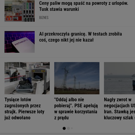
Ceny paliw mogą spaść na powroty z urlopów.
Tusk stawia warunki
BIZNES
AI przekroczyła granicę. W testach zrobiła
coś, czego nikt jej nie kazał
Tysiące lotów
"Oddaj albo nie
Nagły zwrot w
zagrożonych przez
pobieraj". PSE apelują
negocjacjach U
strajk. Pierwsze loty
w sprawie korzystania
Iran. Stawką je
już odwołano
z prądu
kluczowy szlak 