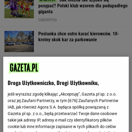
posypać? Polski klub wzorem dla podupadłego
giganta
SUBSKRYPCJA
Posłanka chce ostro karać kierowców. 10-
krotny skok kar za parkowanie
Kaczyński teraz ma już maślarzy
na tacy. Stało się to, do czego dążyli
SUBSKRYPCJA
Droga Użytkowniczko, Drogi Użytkowniku,
Fundacja Sakiewicza z ogromnym wzrostem.
jeśli wyrazisz zgodę klikając „Akceptuję”, Gazeta.pl sp. z o.o.
Do Republiki brakuje milionów
oraz jej Zaufani Partnerzy, w tym [
676
] Zaufanych Partnerów
IAB, jak również Agora S.A. będąca spółką powiązaną z
Gazeta.pl sp. z o.o., będą przetwarzać Twoje dane osobowe
takie jak adresy IP, adresy e-mail czy identyfikatory plików
To Nawrocki wcina na śniadanie. Kucharz
cookie lub inne informacje zapisane w tych plikach do celów
wygadał się, co dla niego przygotowuje