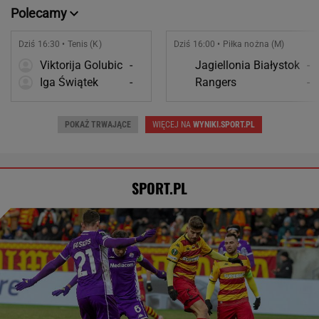
Polecamy
Dziś 16:30 • Tenis (K)
Dziś 16:00 • Piłka nożna (M)
Viktorija Golubic
-
Jagiellonia Białystok
-
Iga Świątek
-
Rangers
-
POKAŻ TRWAJĄCE
WIĘCEJ NA
WYNIKI.SPORT.PL
SPORT.PL