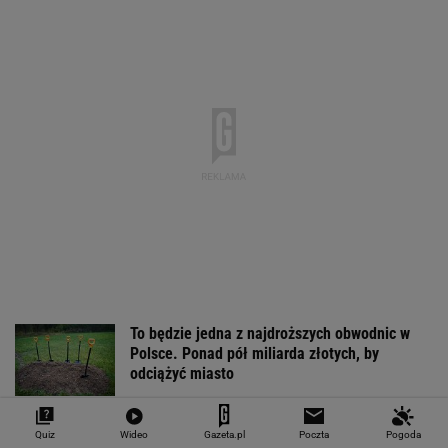
To będzie jedna z najdroższych obwodnic w
Polsce. Ponad pół miliarda złotych, by
odciążyć miasto
Kultowa stacja paliw otwiera się w Polsce.
Quiz
Wideo
Gazeta.pl
Poczta
Pogoda