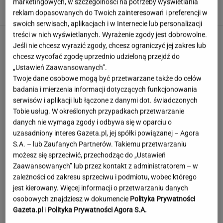
marketingowych, w szczególności na potrzeby wyświetlania
reklam dopasowanych do Twoich zainteresowań i preferencji w
swoich serwisach, aplikacjach i w Internecie lub personalizacji
treści w nich wyświetlanych. Wyrażenie zgody jest dobrowolne.
Jeśli nie chcesz wyrazić zgody, chcesz ograniczyć jej zakres lub
chcesz wycofać zgodę uprzednio udzieloną przejdź do
„Ustawień Zaawansowanych”.
Twoje dane osobowe mogą być przetwarzane także do celów
badania i mierzenia informacji dotyczących funkcjonowania
serwisów i aplikacji lub łączone z danymi dot. świadczonych
Tobie usług. W określonych przypadkach przetwarzanie
danych nie wymaga zgody i odbywa się w oparciu o
uzasadniony interes Gazeta.pl, jej spółki powiązanej – Agora
S.A. – lub Zaufanych Partnerów. Takiemu przetwarzaniu
możesz się sprzeciwić, przechodząc do „Ustawień
Zaawansowanych” lub przez kontakt z administratorem – w
zależności od zakresu sprzeciwu i podmiotu, wobec którego
jest kierowany. Więcej informacji o przetwarzaniu danych
osobowych znajdziesz w dokumencie
Polityka Prywatności
Gazeta.pl
i
Polityka Prywatności Agora S.A.
Pustki w kurorcie nad morzem. "Z roku na rok