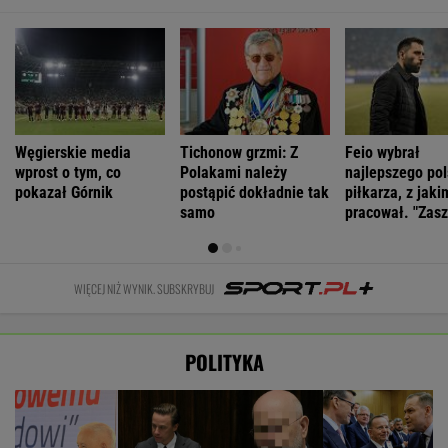
Węgierskie media
Tichonow grzmi: Z
Feio wybrał
wprost o tym, co
Polakami należy
najlepszego po
pokazał Górnik
postąpić dokładnie tak
piłkarza, z jaki
samo
pracował. "Zasz
WIĘCEJ NIŻ WYNIK. SUBSKRYBUJ
POLITYKA