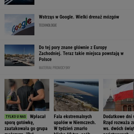
Wstrząs w Google. Wielki drenaż mózgów
TECHNOLOGIE
Do tej pory znane głównie z Europy
Zachodniej. Teraz takie miejsca powstają w
Polsce
MATERIAŁ PROMOCYJNY
Wpłacał
Fala ekstremalnych
Dodatkowe dni 
sporą gotówkę,
upałów w Niemczech.
Rząd rozważa z
zaatakowała go grupa
W tydzień zmarło
ws. dwóch świą