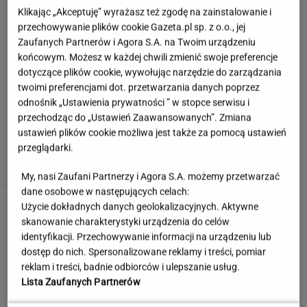
turystów jest coraz mniej"
Klikając „Akceptuję” wyrażasz też zgodę na zainstalowanie i
przechowywanie plików cookie Gazeta.pl sp. z o.o., jej
Zaufanych Partnerów i Agora S.A. na Twoim urządzeniu
końcowym. Możesz w każdej chwili zmienić swoje preferencje
Śmiertelne potrącenie Łukasza Litewki.
dotyczące plików cookie, wywołując narzędzie do zarządzania
Kierowca przerwał milczenie
twoimi preferencjami dot. przetwarzania danych poprzez
odnośnik „Ustawienia prywatności ” w stopce serwisu i
przechodząc do „Ustawień Zaawansowanych”. Zmiana
Quiz. Rozpoznasz miasto na zdjęciu? Wybierz
ustawień plików cookie możliwa jest także za pomocą ustawień
się w podróż po metropoliach
przeglądarki.
My, nasi Zaufani Partnerzy i Agora S.A. możemy przetwarzać
dane osobowe w następujących celach:
To jeden z najczęstszych błędów przed
Użycie dokładnych danych geolokalizacyjnych. Aktywne
zagranicznym wyjazdem. O tym wiele osób
skanowanie charakterystyki urządzenia do celów
zapomina
identyfikacji. Przechowywanie informacji na urządzeniu lub
MATERIAŁ PROMOCYJNY
dostęp do nich. Spersonalizowane reklamy i treści, pomiar
reklam i treści, badnie odbiorców i ulepszanie usług.
Skłodowska na banknocie?
Lista Zaufanych Partnerów
Zadecydowała interwencja polskiego ministra