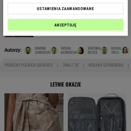
SUBSKRYPCJA
USTAWIENIA ZAAWANSOWANE
Kulisy zmian w "halo tu polsat".
"Cichopek źle wypadła w badaniach"
AKCEPTUJĘ
DOMINIK
MICHAŁ
WIKTORIA
MICHAŁ
Autorzy:
SENKOWSKI
KIEDROWSKI
BECZEK
TRELA
PROBLEMY POLSKICH SIATKARZY
ZNAK Z '30'
WISŁAWA SZYMBORSKA
LETNIE OKAZJE