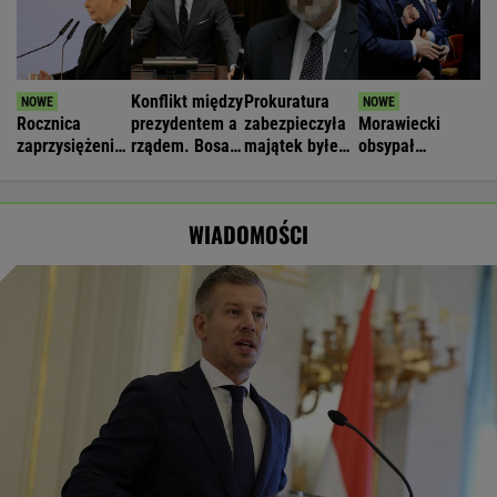
Konflikt między
Prokuratura
Rocznica
prezydentem a
zabezpieczyła
Morawiecki
zaprzysiężenia
rządem. Bosak:
majątek byłego
obsypał
Nawrockiego.
Niszczy
szefa KRRiT
Nawrockiego
Kaczyński:
wizerunek
komplementami.
Triumf naszej
państwa
"Domknięcie
WIADOMOŚCI
partii
tuskizmu"